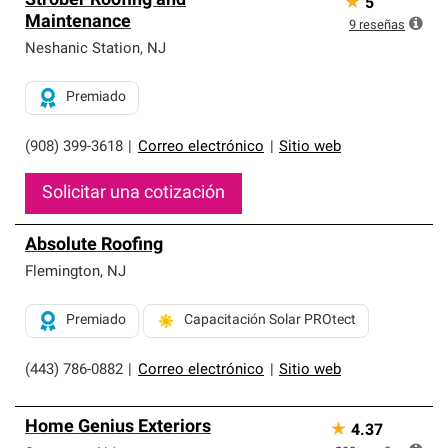
Strober Roofing and
★
5
Maintenance
9
reseñas
Neshanic Station
,
NJ
Premiado
(908) 399-3618
|
Correo electrónico
|
Sitio web
Solicitar una cotización
Absolute Roofing
Flemington
,
NJ
Premiado
Capacitación Solar PROtect
(443) 786-0882
|
Correo electrónico
|
Sitio web
Home Genius Exteriors
★
4.37