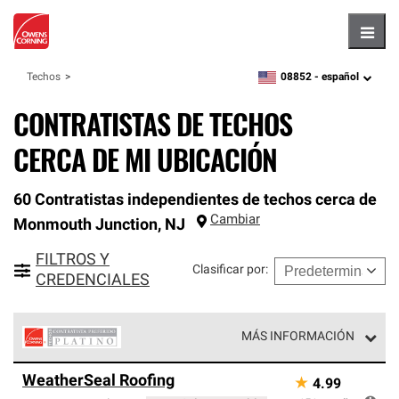
Hambu
08852 -
español
Techos
zipcode,
language
CONTRATISTAS DE TECHOS
CERCA DE MI UBICACIÓN
60 Contratistas independientes de techos cerca de
Cambiar
Monmouth Junction
,
NJ
FILTROS Y
Clasificar por
:
CREDENCIALES
MÁS INFORMACIÓN
Los Contratistas Preferenciales Platinum de Owens
WeatherSeal Roofing
★
4.99
Corning constituyen el nivel superior de nuestra red