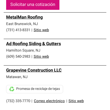
Solicitar una cotización
MetalMan Roofing
East Brunswick
,
NJ
(731) 413-8331
|
Sitio web
Ad Roofing Siding & Gutters
Hamilton Square
,
NJ
(609) 540-2983
|
Sitio web
Grapevine Construction LLC
Matawan
,
NJ
Promesa de reciclaje de tejas
(732) 335-7770
|
Correo electrónico
|
Sitio web