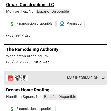
Omari Construction LLC
Monroe Twp
,
NJ
Español Disponible
Financiación disponible
Premiado
(703) 991-1295
The Remodeling Authority
Washington Crossing
,
PA
(267) 912-7725
|
Sitio web
MÁS INFORMACIÓN
Los Contratistas Preferenciales de Owens Corning son
Dream Home Roofing
parte de una red exclusiva de profesionales de techos
que cumplen con altos estándares y requisitos estrictos
Hamilton Square
,
NJ
Español Disponible
de profesionalismo y confiabilidad.
Financiación disponible