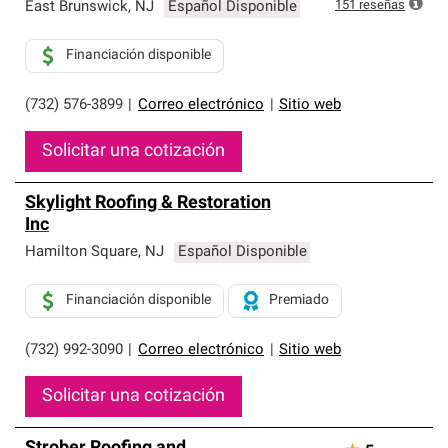
exclusiva y cumplen con estándares estrictos de
151
reseñas
East Brunswick
,
NJ
Español Disponible
profesionalismo, confiabilidad y destreza incomparable.
Solo ellos pueden ofrecer nuestra mejor garantía de
Financiación disponible
sistemas de techos.
(732) 576-3899
|
Correo electrónico
|
Sitio web
Solicitar una cotización
Skylight Roofing & Restoration
Inc
Hamilton Square
,
NJ
Español Disponible
Financiación disponible
Premiado
(732) 992-3090
|
Correo electrónico
|
Sitio web
Solicitar una cotización