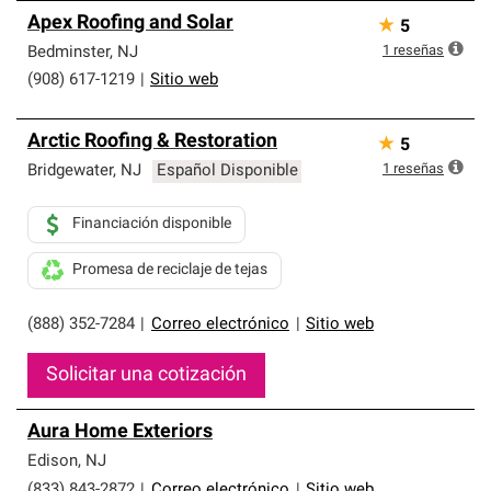
Apex Roofing and Solar
★
5
1
reseñas
Bedminster
,
NJ
(908) 617-1219
|
Sitio web
Arctic Roofing & Restoration
★
5
1
reseñas
Bridgewater
,
NJ
Español Disponible
Financiación disponible
Promesa de reciclaje de tejas
(888) 352-7284
|
Correo electrónico
|
Sitio web
Solicitar una cotización
Aura Home Exteriors
Edison
,
NJ
(833) 843-2872
|
Correo electrónico
|
Sitio web