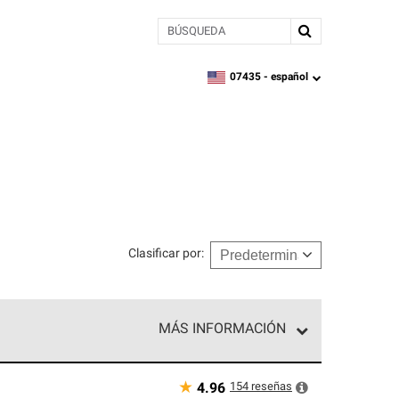
BÚSQUEDA
07435 -
español
zipcode,
language
Clasificar por
:
MÁS INFORMACIÓN
n el nivel superior de nuestra red exclusiva y
y destreza incomparable. Solo ellos pueden
★
154
reseñas
4.96