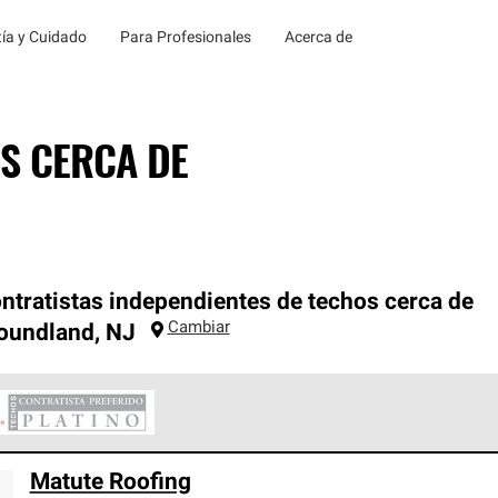
ía y Cuidado
Para Profesionales
Acerca de
S CERCA DE
ntratistas independientes de techos cerca de
Cambiar
oundland
,
NJ
ontratistas Preferenciales Platinum de Owens Corning constituye
Matute Roofing
en con estándares estrictos de profesionalismo, confiabilidad 