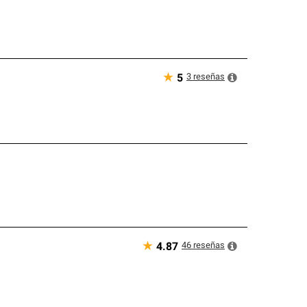
★
3
reseñas
5
★
46
reseñas
4.87