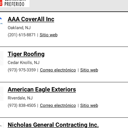
ontratistas Preferenciales de Owens Corning son parte de una r
AAA CoverAll Inc
en con altos estándares y requisitos estrictos de profesionalism
Oakland
,
NJ
(201) 615-8871
|
Sitio web
Tiger Roofing
Cedar Knolls
,
NJ
(973) 975-3359
|
Correo electrónico
|
Sitio web
American Eagle Exteriors
Riverdale
,
NJ
(973) 838-4505
|
Correo electrónico
|
Sitio web
Nicholas General Contracting Inc.