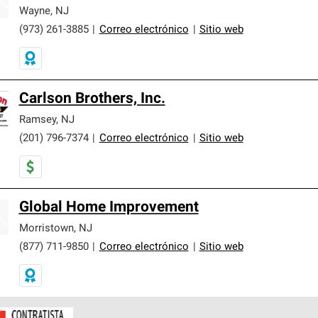
er nuestra mejor garantía de sistemas de techos.
Wayne
,
NJ
(973) 261-3885
|
Correo electrónico
|
Sitio web
Carlson Brothers, Inc.
Ramsey
,
NJ
(201) 796-7374
|
Correo electrónico
|
Sitio web
Global Home Improvement
Morristown
,
NJ
(877) 711-9850
|
Correo electrónico
|
Sitio web