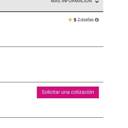
MÁS INFORMACIÓN
ed exclusiva de profesionales de techos que
o y confiabilidad.
★
2
reseñas
5
Solicitar una cotización