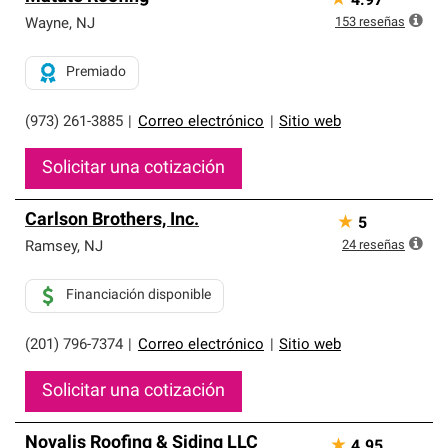
★
4.97
153
reseñas
Wayne
,
NJ
Premiado
(973) 261-3885
|
Correo electrónico
|
Sitio web
Solicitar una cotización
Carlson Brothers, Inc.
★
5
24
reseñas
Ramsey
,
NJ
Financiación disponible
(201) 796-7374
|
Correo electrónico
|
Sitio web
Solicitar una cotización
Novalis Roofing & Siding LLC
★
4.95