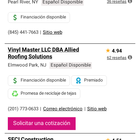
exclusiva y cumplen con estándares estrictos de
36
reseñas
Pearl River
,
NY
Español Disponible
profesionalismo, confiabilidad y destreza incomparable.
Solo ellos pueden ofrecer nuestra mejor garantía de
Financiación disponible
sistemas de techos.
(845) 441-7663
|
Sitio web
Vinyl Master LLC DBA Allied
★
4.94
Roofing Solutions
62
reseñas
Elmwood Park
,
NJ
Español Disponible
Financiación disponible
Premiado
Promesa de reciclaje de tejas
(201) 773-0633
|
Correo electrónico
|
Sitio web
Solicitar una cotización
SECI Construction