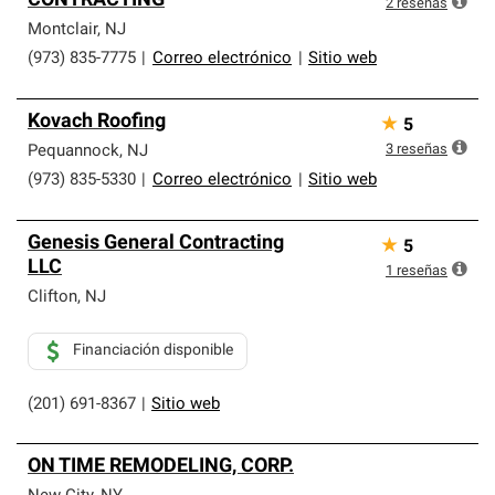
CONTRACTING
2
reseñas
Montclair
,
NJ
(973) 835-7775
|
Correo electrónico
|
Sitio web
Kovach Roofing
★
5
3
reseñas
Pequannock
,
NJ
(973) 835-5330
|
Correo electrónico
|
Sitio web
Genesis General Contracting
★
5
LLC
1
reseñas
Clifton
,
NJ
Financiación disponible
(201) 691-8367
|
Sitio web
ON TIME REMODELING, CORP.