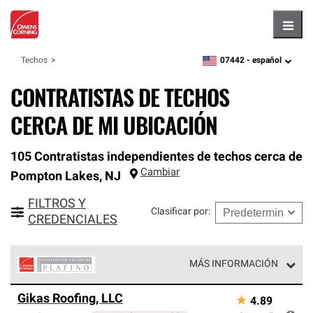
Hambu
07442 -
español
Techos
zipcode,
language
CONTRATISTAS DE TECHOS
CERCA DE MI UBICACIÓN
105 Contratistas independientes de techos cerca de
Cambiar
Pompton Lakes
,
NJ
FILTROS Y
Clasificar por
:
CREDENCIALES
MÁS INFORMACIÓN
Los Contratistas Preferenciales Platinum de Owens
Gikas Roofing, LLC
★
4.89
Corning constituyen el nivel superior de nuestra red