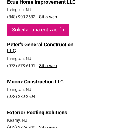
Ecua Home Improvement LLC
Irvington
,
NJ
(848) 900-3682
|
Sitio web
Solicitar una cotización
Peter's General Construction
LLC
Irvington
,
NJ
(973) 573-6191
|
Sitio web
Munoz Construction LLC
Irvington
,
NJ
(973) 289-2594
Exterior Roofing Solutions
Kearny
,
NJ
(973) 277-6940
|
Sitio web