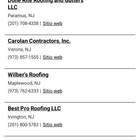
Done Rite Roofing and Gutters
LLC
Paramus
,
NJ
(201) 708-4338
|
Sitio web
Carolan Contractors, Inc.
Verona
,
NJ
(973) 857-1555
|
Sitio web
Wilber's Roofing
Maplewood
,
NJ
(973) 762-6333
|
Sitio web
Best Pro Roofing LLC
Irvington
,
NJ
(201) 800-5783
|
Sitio web