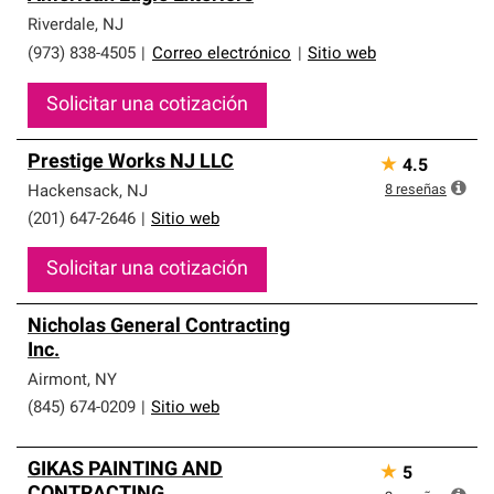
Riverdale
,
NJ
(973) 838-4505
|
Correo electrónico
|
Sitio web
Solicitar una cotización
Prestige Works NJ LLC
★
4.5
8
reseñas
Hackensack
,
NJ
(201) 647-2646
|
Sitio web
Solicitar una cotización
Nicholas General Contracting
Inc.
Airmont
,
NY
(845) 674-0209
|
Sitio web
GIKAS PAINTING AND
★
5