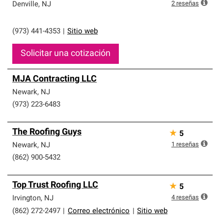
2
reseñas
Denville
,
NJ
(973) 441-4353
|
Sitio web
Solicitar una cotización
MJA Contracting LLC
Newark
,
NJ
(973) 223-6483
The Roofing Guys
★
5
1
reseñas
Newark
,
NJ
(862) 900-5432
Top Trust Roofing LLC
★
5
4
reseñas
Irvington
,
NJ
(862) 272-2497
|
Correo electrónico
|
Sitio web