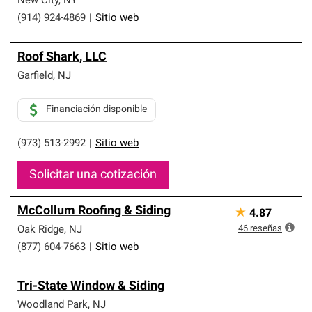
New City
,
NY
(914) 924-4869
|
Sitio web
Roof Shark, LLC
Garfield
,
NJ
Financiación disponible
(973) 513-2992
|
Sitio web
Solicitar una cotización
McCollum Roofing & Siding
★
4.87
46
reseñas
Oak Ridge
,
NJ
(877) 604-7663
|
Sitio web
Tri-State Window & Siding
Woodland Park
,
NJ