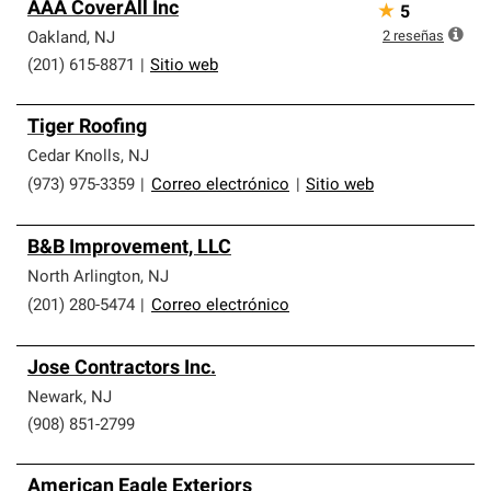
AAA CoverAll Inc
★
5
parte de una red exclusiva de profesionales de techos
que cumplen con altos estándares y requisitos estrictos
2
reseñas
Oakland
,
NJ
de profesionalismo y confiabilidad.
(201) 615-8871
|
Sitio web
Tiger Roofing
Cedar Knolls
,
NJ
(973) 975-3359
|
Correo electrónico
|
Sitio web
B&B Improvement, LLC
North Arlington
,
NJ
(201) 280-5474
|
Correo electrónico
Jose Contractors Inc.
Newark
,
NJ
(908) 851-2799
American Eagle Exteriors