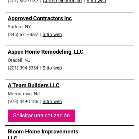
(201) 852-0137
|
Correo electrónico
|
Sitio web
Approved Contractors Inc
Suffern
,
NY
(845) 671-6692
|
Sitio web
Aspen Home Remodeling, LLC
Oradell
,
NJ
(201) 994-5354
|
Sitio web
A Team Builders LLC
Morristown
,
NJ
(973) 449-1186
|
Sitio web
Solicitar una cotización
Bloom Home Improvements
LLC