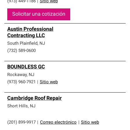
(973) 449-1186
|
Sitio web
Solicitar una cotización
Austin Professional
Contracting LLC
South Plainfield
,
NJ
(732) 589-0600
BOUNDLESS GC
Rockaway
,
NJ
(973) 960-7921
|
Sitio web
Cambridge Roof Repair
Short Hills
,
NJ
(201) 899-9917
|
Correo electrónico
|
Sitio web