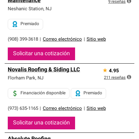
Maintenance
exclusiva y cumplen con estándares estrictos de
9
reseñas
profesionalismo, confiabilidad y destreza incomparable.
Neshanic Station
,
NJ
Solo ellos pueden ofrecer nuestra mejor garantía de
sistemas de techos.
Premiado
(908) 399-3618
|
Correo electrónico
|
Sitio web
Solicitar una cotización
Novalis Roofing & Siding LLC
★
4.95
211
reseñas
Florham Park
,
NJ
Financiación disponible
Premiado
(973) 635-1165
|
Correo electrónico
|
Sitio web
Solicitar una cotización