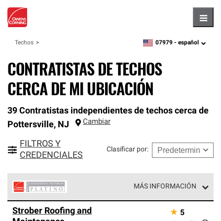
Hambu
07979 -
español
Techos
zipcode,
language
CONTRATISTAS DE TECHOS
CERCA DE MI UBICACIÓN
39 Contratistas independientes de techos cerca de
Cambiar
Pottersville
,
NJ
FILTROS Y
Clasificar por
:
CREDENCIALES
MÁS INFORMACIÓN
Los Contratistas Preferenciales Platinum de Owens
Strober Roofing and
★
5
Corning constituyen el nivel superior de nuestra red