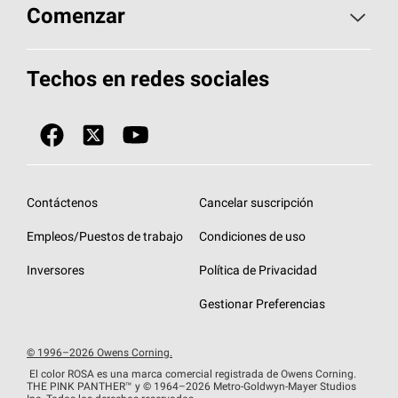
Aspectos básicos sobre techos
Comenzar
Total Protection Roofing
System®
Herramientas de diseño y color
Llame al 1-800-GET
-
PINK®
Techos en redes sociales
Componentes para techos
Biblioteca de documentos
Contratistas de techos por ubicación
Tecnología
SureNail®
Únase a la red de contratistas de techos
Encuentre una tienda o encuentre un
Protección contra algas
StreakGuard™
distribuidor
Diseño en el techo
Contáctenos
Cancelar suscripción
Colección de techos en colores fríos
Financiamiento de techos
Empleos/Puestos de trabajo
Condiciones de uso
Eventos para contratistas
Garantías de techos
Inversores
Política de Privacidad
Declaración de rendimiento de la UE
Gestionar Preferencias
© 1996–2026 Owens Corning.
El color ROSA es una marca comercial registrada de Owens Corning.
THE PINK
PANTHER™
y © 1964–2026 Metro-Goldwyn-Mayer Studios