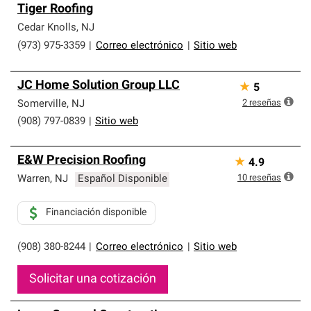
Los Contratistas Preferenciales de Owens Corning son
Tiger Roofing
parte de una red exclusiva de profesionales de techos
que cumplen con altos estándares y requisitos estrictos
Cedar Knolls
,
NJ
de profesionalismo y confiabilidad.
(973) 975-3359
|
Correo electrónico
|
Sitio web
JC Home Solution Group LLC
★
5
2
reseñas
Somerville
,
NJ
(908) 797-0839
|
Sitio web
E&W Precision Roofing
★
4.9
10
reseñas
Warren
,
NJ
Español Disponible
Financiación disponible
(908) 380-8244
|
Correo electrónico
|
Sitio web
Solicitar una cotización