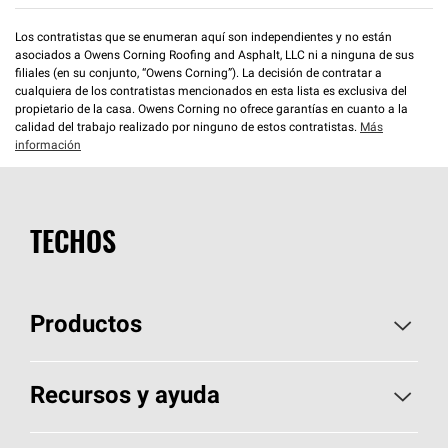
Los contratistas que se enumeran aquí son independientes y no están
asociados a Owens Corning Roofing and Asphalt, LLC ni a ninguna de sus
filiales (en su conjunto, “Owens Corning”). La decisión de contratar a
cualquiera de los contratistas mencionados en esta lista es exclusiva del
propietario de la casa. Owens Corning no ofrece garantías en cuanto a la
calidad del trabajo realizado por ninguno de estos contratistas.
Más
información
TECHOS
Productos
Elija sus tejas
Recursos y ayuda
Encuentre un contratista