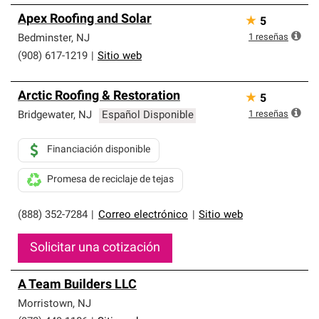
Apex Roofing and Solar
★
5
1
reseñas
Bedminster
,
NJ
(908) 617-1219
|
Sitio web
Arctic Roofing & Restoration
★
5
1
reseñas
Bridgewater
,
NJ
Español Disponible
Financiación disponible
Promesa de reciclaje de tejas
(888) 352-7284
|
Correo electrónico
|
Sitio web
Solicitar una cotización
A Team Builders LLC
Morristown
,
NJ