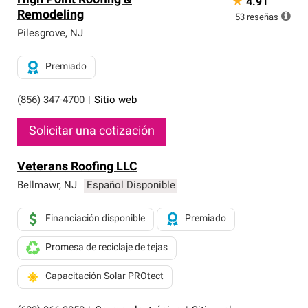
High Point Roofing &
★
4.91
Remodeling
53
reseñas
Pilesgrove
,
NJ
Premiado
(856) 347-4700
|
Sitio web
Solicitar una cotización
Veterans Roofing LLC
Bellmawr
,
NJ
Español Disponible
Financiación disponible
Premiado
Promesa de reciclaje de tejas
Capacitación Solar PROtect