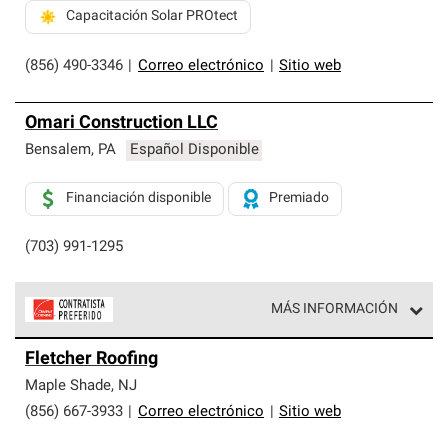
Capacitación Solar PROtect
(856) 490-3346
|
Correo electrónico
|
Sitio web
Omari Construction LLC
Bensalem
,
PA
Español Disponible
Financiación disponible
Premiado
(703) 991-1295
MÁS INFORMACIÓN
Los Contratistas Preferenciales de Owens Corning son
Fletcher Roofing
parte de una red exclusiva de profesionales de techos
que cumplen con altos estándares y requisitos estrictos
Maple Shade
,
NJ
de profesionalismo y confiabilidad.
(856) 667-3933
|
Correo electrónico
|
Sitio web