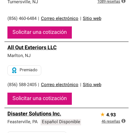
exclusiva y cumplen con estándares estrictos de
1089
reseñas
Turnersville
,
NJ
profesionalismo, confiabilidad y destreza incomparable.
Solo ellos pueden ofrecer nuestra mejor garantía de
sistemas de techos.
(856) 460-6484
|
Correo electrónico
|
Sitio web
Solicitar una cotización
All Out Exteriors LLC
Marlton
,
NJ
Premiado
(856) 588-2405
|
Correo electrónico
|
Sitio web
Solicitar una cotización
Disaster Solutions Inc.
★
4.93
46
reseñas
Feasterville
,
PA
Español Disponible