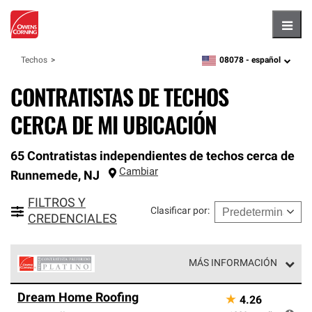
Hambu
08078 -
español
Techos
zipcode,
language
CONTRATISTAS DE TECHOS
CERCA DE MI UBICACIÓN
65 Contratistas independientes de techos cerca de
Cambiar
Runnemede
,
NJ
FILTROS Y
Clasificar por
:
CREDENCIALES
MÁS INFORMACIÓN
Los Contratistas Preferenciales Platinum de Owens
Dream Home Roofing
★
4.26
Corning constituyen el nivel superior de nuestra red