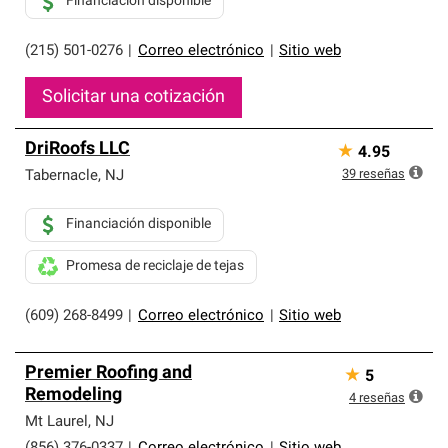
Financiación disponible
(215) 501-0276
|
Correo electrónico
|
Sitio web
Solicitar una cotización
DriRoofs LLC
★
4.95
39
reseñas
Tabernacle
,
NJ
Financiación disponible
Promesa de reciclaje de tejas
(609) 268-8499
|
Correo electrónico
|
Sitio web
Premier Roofing and
★
5
Remodeling
4
reseñas
Mt Laurel
,
NJ