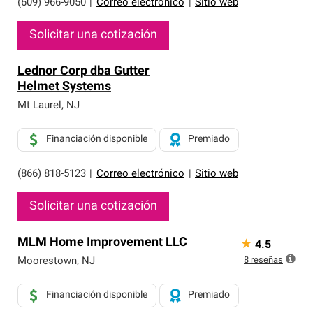
(609) 966-9050
|
Correo electrónico
|
Sitio web
Solicitar una cotización
Lednor Corp dba Gutter
Helmet Systems
Mt Laurel
,
NJ
Financiación disponible
Premiado
(866) 818-5123
|
Correo electrónico
|
Sitio web
Solicitar una cotización
MLM Home Improvement LLC
★
4.5
8
reseñas
Moorestown
,
NJ
Financiación disponible
Premiado