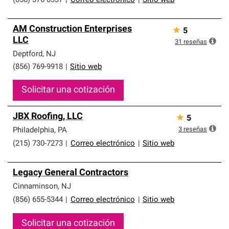
(856) 376-0337
|
Correo electrónico
|
Sitio web
AM Construction Enterprises
★
5
LLC
31
reseñas
Deptford
,
NJ
(856) 769-9918
|
Sitio web
Solicitar una cotización
JBX Roofing, LLC
★
5
3
reseñas
Philadelphia
,
PA
(215) 730-7273
|
Correo electrónico
|
Sitio web
Legacy General Contractors
Cinnaminson
,
NJ
(856) 655-5344
|
Correo electrónico
|
Sitio web
Solicitar una cotización