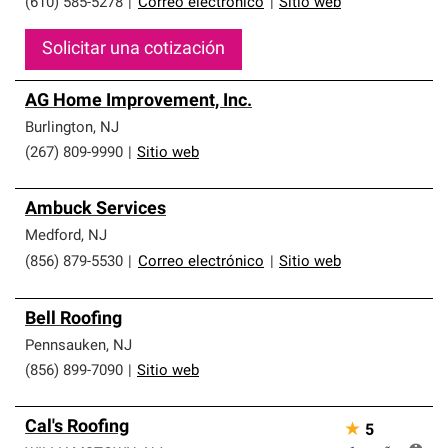
(610) 585-5278
|
Correo electrónico
|
Sitio web
Solicitar una cotización
AG Home Improvement, Inc.
Burlington
,
NJ
(267) 809-9990
|
Sitio web
Ambuck Services
Medford
,
NJ
(856) 879-5530
|
Correo electrónico
|
Sitio web
Bell Roofing
Pennsauken
,
NJ
(856) 899-7090
|
Sitio web
Cal's Roofing
★
5