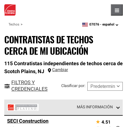
Hambu
07076 -
español
Techos
zipcode,
language
CONTRATISTAS DE TECHOS
CERCA DE MI UBICACIÓN
115 Contratistas independientes de techos cerca de
Cambiar
Scotch Plains
,
NJ
FILTROS Y
Clasificar por
:
CREDENCIALES
MÁS INFORMACIÓN
Los Contratistas Preferenciales Platinum de Owens
SECI Construction
★
4.51
Corning constituyen el nivel superior de nuestra red