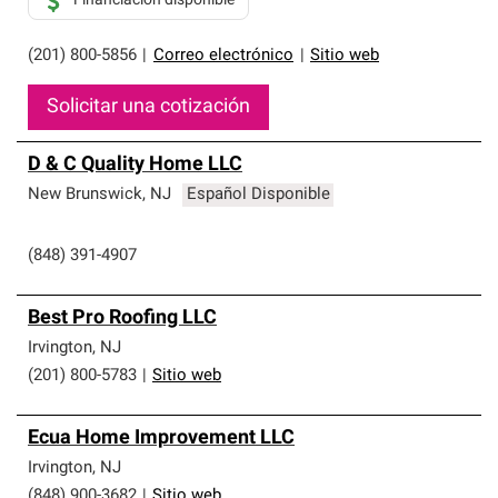
Financiación disponible
(201) 800-5856
|
Correo electrónico
|
Sitio web
Solicitar una cotización
D & C Quality Home LLC
New Brunswick
,
NJ
Español Disponible
(848) 391-4907
Best Pro Roofing LLC
Irvington
,
NJ
(201) 800-5783
|
Sitio web
Ecua Home Improvement LLC
Irvington
,
NJ
(848) 900-3682
|
Sitio web