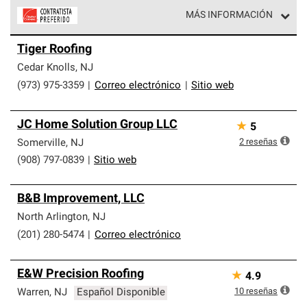
MÁS INFORMACIÓN
Los Contratistas Preferenciales de Owens Corning son
Tiger Roofing
parte de una red exclusiva de profesionales de techos
que cumplen con altos estándares y requisitos estrictos
Cedar Knolls
,
NJ
de profesionalismo y confiabilidad.
(973) 975-3359
|
Correo electrónico
|
Sitio web
JC Home Solution Group LLC
★
5
2
reseñas
Somerville
,
NJ
(908) 797-0839
|
Sitio web
B&B Improvement, LLC
North Arlington
,
NJ
(201) 280-5474
|
Correo electrónico
E&W Precision Roofing
★
4.9
10
reseñas
Warren
,
NJ
Español Disponible