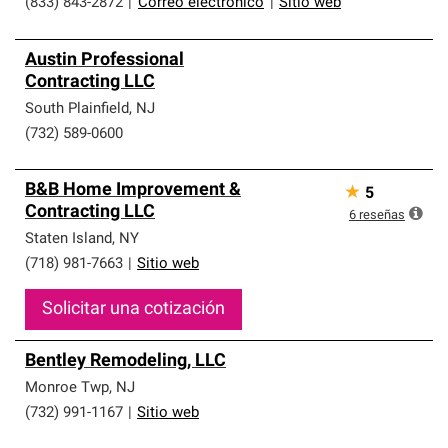
(833) 843-2872
|
Correo electrónico
|
Sitio web
Austin Professional
Contracting LLC
South Plainfield
,
NJ
(732) 589-0600
B&B Home Improvement &
★
5
Contracting LLC
6
reseñas
Staten Island
,
NY
(718) 981-7663
|
Sitio web
Solicitar una cotización
Bentley Remodeling, LLC
Monroe Twp
,
NJ
(732) 991-1167
|
Sitio web