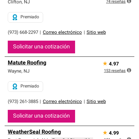
exclusiva y cumplen con estándares estrictos de
74
reseñas
Clifton
,
NJ
profesionalismo, confiabilidad y destreza incomparable.
Solo ellos pueden ofrecer nuestra mejor garantía de
Premiado
sistemas de techos.
(973) 668-2297
|
Correo electrónico
|
Sitio web
Solicitar una cotización
Matute Roofing
★
4.97
153
reseñas
Wayne
,
NJ
Premiado
(973) 261-3885
|
Correo electrónico
|
Sitio web
Solicitar una cotización
WeatherSeal Roofing
★
4.99