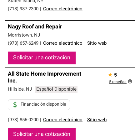
Staten Island
,
NY
(718) 987-2300
|
Correo electrónico
Nagy Roof and Repair
Morristown
,
NJ
(973) 657-6249
|
Correo electrónico
|
Sitio web
Solicitar una cotización
All State Home Improvement
★
5
Inc.
5
reseñas
Hillside
,
NJ
Español Disponible
Financiación disponible
(973) 856-0200
|
Correo electrónico
|
Sitio web
Solicitar una cotización