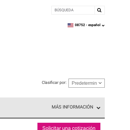
BÚSQUEDA
08752 -
español
zipcode,
language
Clasificar por
:
MÁS INFORMACIÓN
n el nivel superior de nuestra red exclusiva y
y destreza incomparable. Solo ellos pueden
Solicitar una cotización