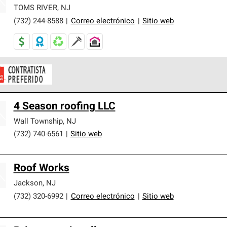
er nuestra mejor garantía de sistemas de techos.
TOMS RIVER
,
NJ
(732) 244-8588
|
Correo electrónico
|
Sitio web
ontratistas Preferenciales de Owens Corning son parte de una r
4 Season roofing LLC
en con altos estándares y requisitos estrictos de profesionalism
Wall Township
,
NJ
(732) 740-6561
|
Sitio web
Roof Works
Jackson
,
NJ
(732) 320-6992
|
Correo electrónico
|
Sitio web