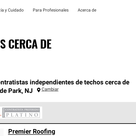
ía y Cuidado
Para Profesionales
Acerca de
S CERCA DE
ntratistas independientes de techos cerca de
Cambiar
de Park
,
NJ
ontratistas Preferenciales Platinum de Owens Corning constituye
Premier Roofing
en con estándares estrictos de profesionalismo, confiabilidad 