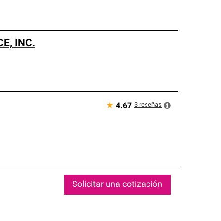
E, INC.
★
3
reseñas
4.67
Solicitar una cotización