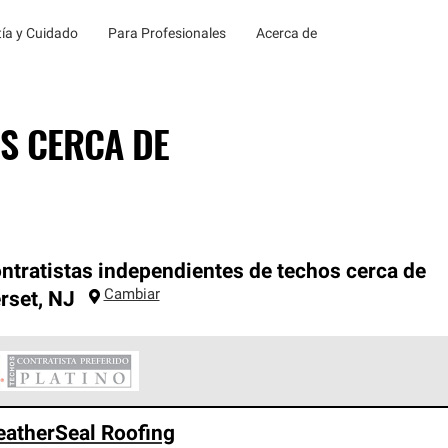
ía y Cuidado
Para Profesionales
Acerca de
S CERCA DE
ntratistas independientes de techos cerca de
Cambiar
rset
,
NJ
ontratistas Preferenciales Platinum de Owens Corning constituye
atherSeal Roofing
en con estándares estrictos de profesionalismo, confiabilidad 