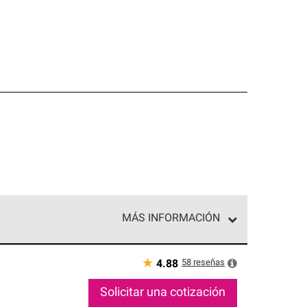
MÁS INFORMACIÓN
ed exclusiva de profesionales de techos que
o y confiabilidad.
★
58
reseñas
4.88
Solicitar una cotización