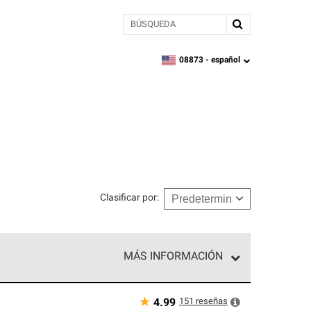
BÚSQUEDA
08873 -
español
zipcode,
language
Clasificar por
:
MÁS INFORMACIÓN
n el nivel superior de nuestra red exclusiva y
y destreza incomparable. Solo ellos pueden
★
151
reseñas
4.99