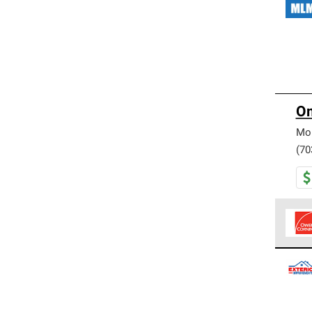
Om
Mo
(70
Los C
cumpl