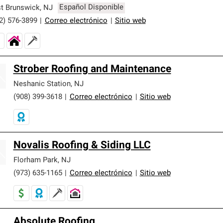
er nuestra mejor garantía de sistemas de techos.
t Brunswick
,
NJ
Español Disponible
2) 576-3899
|
Correo electrónico
|
Sitio web
Strober Roofing and Maintenance
Neshanic Station
,
NJ
(908) 399-3618
|
Correo electrónico
|
Sitio web
Novalis Roofing & Siding LLC
Florham Park
,
NJ
(973) 635-1165
|
Correo electrónico
|
Sitio web
Absolute Roofing