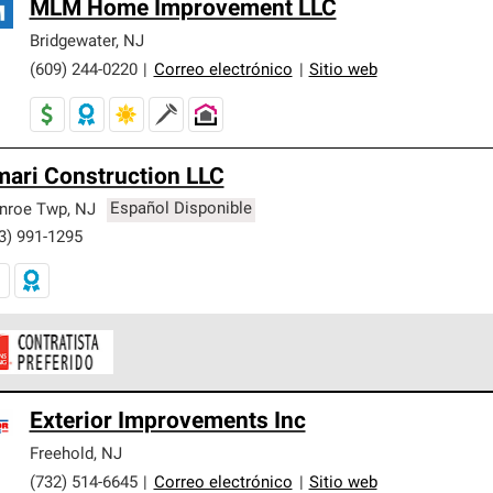
MLM Home Improvement LLC
Bridgewater
,
NJ
(609) 244-0220
|
Correo electrónico
|
Sitio web
ari Construction LLC
nroe Twp
,
NJ
Español Disponible
3) 991-1295
ontratistas Preferenciales de Owens Corning son parte de una r
Exterior Improvements Inc
en con altos estándares y requisitos estrictos de profesionalism
Freehold
,
NJ
(732) 514-6645
|
Correo electrónico
|
Sitio web