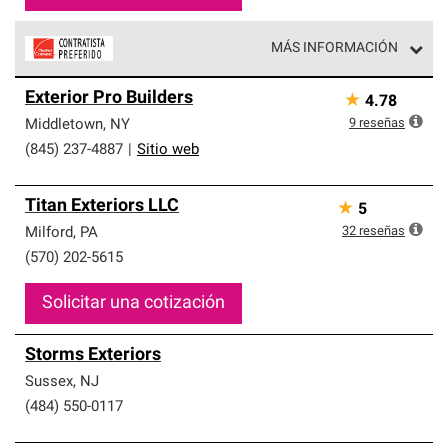
MÁS INFORMACIÓN
Los Contratistas Preferenciales de Owens Corning son
Exterior Pro Builders
★
4.78
parte de una red exclusiva de profesionales de techos
que cumplen con altos estándares y requisitos estrictos
9
reseñas
Middletown
,
NY
de profesionalismo y confiabilidad.
(845) 237-4887
|
Sitio web
Titan Exteriors LLC
★
5
32
reseñas
Milford
,
PA
(570) 202-5615
Solicitar una cotización
Storms Exteriors
Sussex
,
NJ
(484) 550-0117