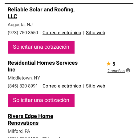
Reliable Solar and Roofing,
LLC
Augusta
,
NJ
(973) 750-8550
|
Correo electrónico
|
Sitio web
Solicitar una cotización
Residential Homes Services
★
5
Inc
2
reseñas
Middletown
,
NY
(845) 820-8991
|
Correo electrónico
|
Sitio web
Solicitar una cotización
Rivers Edge Home
Renovations
Milford
,
PA