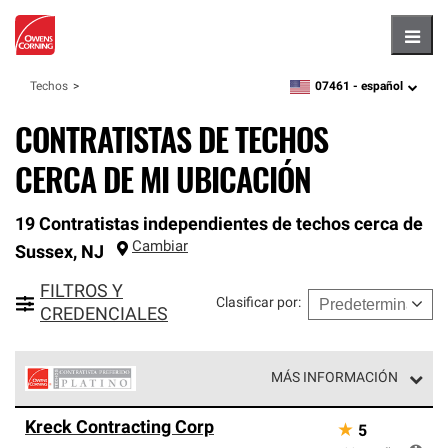
Hambu
07461 -
español
Techos
zipcode,
language
CONTRATISTAS DE TECHOS
CERCA DE MI UBICACIÓN
19 Contratistas independientes de techos cerca de
Cambiar
Sussex
,
NJ
FILTROS Y
Clasificar por
:
CREDENCIALES
MÁS INFORMACIÓN
Los Contratistas Preferenciales Platinum de Owens
Kreck Contracting Corp
★
5
Corning constituyen el nivel superior de nuestra red