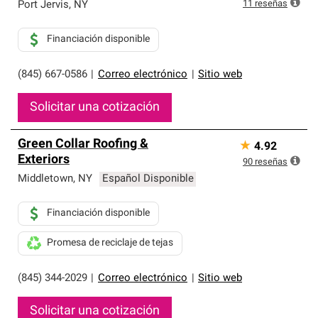
exclusiva y cumplen con estándares estrictos de
11
reseñas
Port Jervis
,
NY
profesionalismo, confiabilidad y destreza incomparable.
Solo ellos pueden ofrecer nuestra mejor garantía de
Financiación disponible
sistemas de techos.
(845) 667-0586
|
Correo electrónico
|
Sitio web
Solicitar una cotización
Green Collar Roofing &
★
4.92
Exteriors
90
reseñas
Middletown
,
NY
Español Disponible
Financiación disponible
Promesa de reciclaje de tejas
(845) 344-2029
|
Correo electrónico
|
Sitio web
Solicitar una cotización