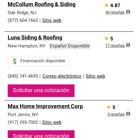
McCollum Roofing & Siding
★
4.87
46
reseñas
Oak Ridge
,
NJ
(877) 604-7663
|
Sitio web
Luna Siding & Roofing
★
5
17
reseñas
New Hampton
,
NY
Español Disponible
Financiación disponible
(845) 741-4695
|
Correo electrónico
|
Sitio web
Solicitar una cotización
Max Home Improvement Corp
★
5
3
reseñas
Port Jervis
,
NY
(917) 295-7002
|
Sitio web
Solicitar una cotización