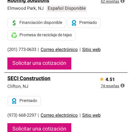
Roofing Solutions
exclusiva y cumplen con estándares estrictos de
62
reseñas
profesionalismo, confiabilidad y destreza incomparable.
Elmwood Park
,
NJ
Español Disponible
Solo ellos pueden ofrecer nuestra mejor garantía de
sistemas de techos.
Financiación disponible
Premiado
Promesa de reciclaje de tejas
(201) 773-0633
|
Correo electrónico
|
Sitio web
Solicitar una cotización
SECI Construction
★
4.51
74
reseñas
Clifton
,
NJ
Premiado
(973) 668-2297
|
Correo electrónico
|
Sitio web
Solicitar una cotización