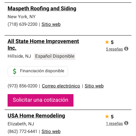
Maspeth Roofing and Siding
New York
,
NY
(718) 639-2200
|
Sitio web
All State Home Improvement
★
5
Inc.
5
reseñas
Hillside
,
NJ
Español Disponible
Financiación disponible
(973) 856-0200
|
Correo electrónico
|
Sitio web
Solicitar una cotización
USA Home Remodeling
★
5
1
reseñas
Elizabeth
,
NJ
(862) 772-6441
|
Sitio web