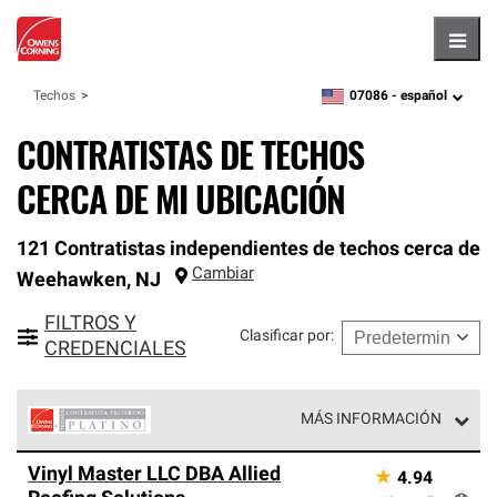
Hambu
07086 -
español
Techos
zipcode,
language
CONTRATISTAS DE TECHOS
CERCA DE MI UBICACIÓN
121 Contratistas independientes de techos cerca de
Cambiar
Weehawken
,
NJ
FILTROS Y
Clasificar por
:
CREDENCIALES
MÁS INFORMACIÓN
Los Contratistas Preferenciales Platinum de Owens
Vinyl Master LLC DBA Allied
★
4.94
Corning constituyen el nivel superior de nuestra red