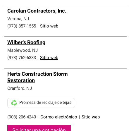
Carolan Contractors, Inc.
Verona
,
NJ
(973) 857-1555
|
Sitio web
Wilber's Roofing
Maplewood
,
NJ
(973) 762-6333
|
Sitio web
Herts Construction Storm
Restoration
Cranford
,
NJ
Promesa de reciclaje de tejas
(908) 206-4240
|
Correo electrónico
|
Sitio web
Solicitar una cotización