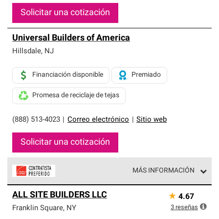
Solicitar una cotización
Universal Builders of America
Hillsdale
,
NJ
Financiación disponible
Premiado
Promesa de reciclaje de tejas
(888) 513-4023
|
Correo electrónico
|
Sitio web
Solicitar una cotización
MÁS INFORMACIÓN
Los Contratistas Preferenciales de Owens Corning son
ALL SITE BUILDERS LLC
★
4.67
parte de una red exclusiva de profesionales de techos
que cumplen con altos estándares y requisitos estrictos
3
reseñas
Franklin Square
,
NY
de profesionalismo y confiabilidad.