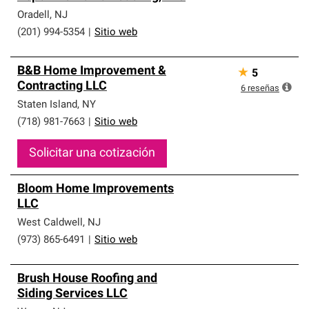
Oradell
,
NJ
(201) 994-5354
|
Sitio web
B&B Home Improvement &
★
5
Contracting LLC
6
reseñas
Staten Island
,
NY
(718) 981-7663
|
Sitio web
Solicitar una cotización
Bloom Home Improvements
LLC
West Caldwell
,
NJ
(973) 865-6491
|
Sitio web
Brush House Roofing and
Siding Services LLC