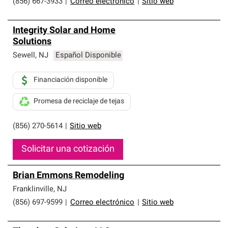
(856) 667-3933
|
Correo electrónico
|
Sitio web
Integrity Solar and Home
Solutions
Sewell
,
NJ
Español Disponible
Financiación disponible
Promesa de reciclaje de tejas
(856) 270-5614
|
Sitio web
Solicitar una cotización
Brian Emmons Remodeling
Franklinville
,
NJ
(856) 697-9599
|
Correo electrónico
|
Sitio web