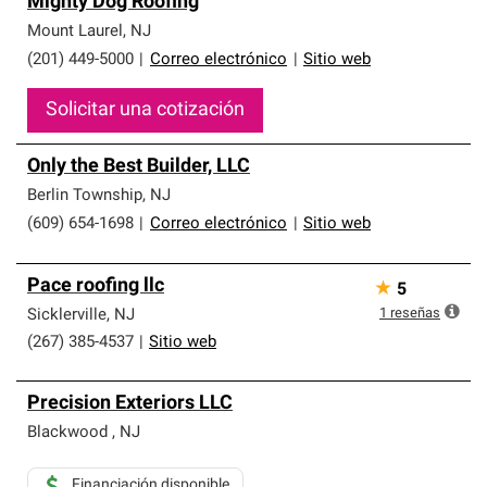
Mighty Dog Roofing
Mount Laurel
,
NJ
(201) 449-5000
|
Correo electrónico
|
Sitio web
Solicitar una cotización
Only the Best Builder, LLC
Berlin Township
,
NJ
(609) 654-1698
|
Correo electrónico
|
Sitio web
Pace roofing llc
★
5
1
reseñas
Sicklerville
,
NJ
(267) 385-4537
|
Sitio web
Precision Exteriors LLC
Blackwood
,
NJ
Financiación disponible