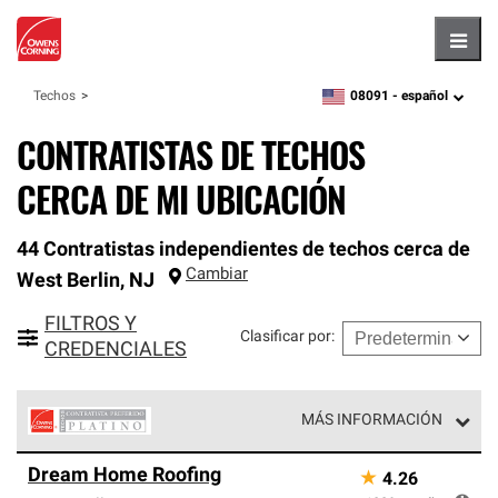
Hambu
08091 -
español
Techos
zipcode,
language
CONTRATISTAS DE TECHOS
CERCA DE MI UBICACIÓN
44 Contratistas independientes de techos cerca de
Cambiar
West Berlin
,
NJ
FILTROS Y
Clasificar por
:
CREDENCIALES
MÁS INFORMACIÓN
Los Contratistas Preferenciales Platinum de Owens
Dream Home Roofing
★
4.26
Corning constituyen el nivel superior de nuestra red