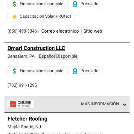
Financiación disponible
Premiado
Capacitación Solar PROtect
(856) 490-3346
|
Correo electrónico
|
Sitio web
Omari Construction LLC
Bensalem
,
PA
Español Disponible
Financiación disponible
Premiado
(703) 991-1295
MÁS INFORMACIÓN
Los Contratistas Preferenciales de Owens Corning son
Fletcher Roofing
parte de una red exclusiva de profesionales de techos
que cumplen con altos estándares y requisitos estrictos
Maple Shade
,
NJ
de profesionalismo y confiabilidad.