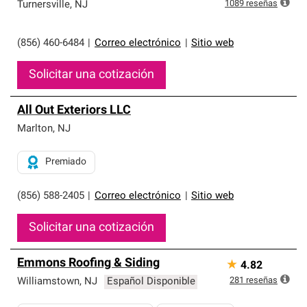
exclusiva y cumplen con estándares estrictos de
1089
reseñas
Turnersville
,
NJ
profesionalismo, confiabilidad y destreza incomparable.
Solo ellos pueden ofrecer nuestra mejor garantía de
sistemas de techos.
(856) 460-6484
|
Correo electrónico
|
Sitio web
Solicitar una cotización
All Out Exteriors LLC
Marlton
,
NJ
Premiado
(856) 588-2405
|
Correo electrónico
|
Sitio web
Solicitar una cotización
Emmons Roofing & Siding
★
4.82
281
reseñas
Williamstown
,
NJ
Español Disponible