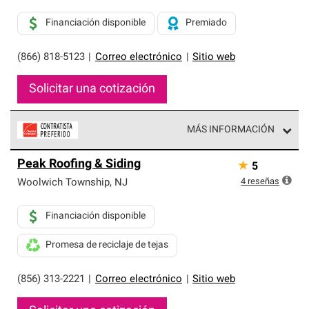
Financiación disponible
Premiado
(866) 818-5123
|
Correo electrónico
|
Sitio web
Solicitar una cotización
MÁS INFORMACIÓN
Los Contratistas Preferenciales de Owens Corning son
Peak Roofing & Siding
★
5
parte de una red exclusiva de profesionales de techos
que cumplen con altos estándares y requisitos estrictos
4
reseñas
Woolwich Township
,
NJ
de profesionalismo y confiabilidad.
Financiación disponible
Promesa de reciclaje de tejas
(856) 313-2221
|
Correo electrónico
|
Sitio web