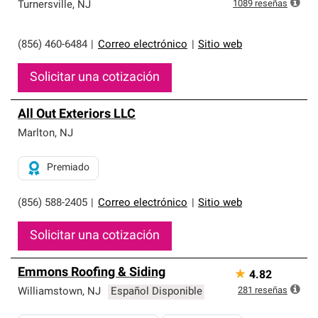
exclusiva y cumplen con estándares estrictos de
1089
reseñas
Turnersville
,
NJ
profesionalismo, confiabilidad y destreza incomparable.
Solo ellos pueden ofrecer nuestra mejor garantía de
sistemas de techos.
(856) 460-6484
|
Correo electrónico
|
Sitio web
Solicitar una cotización
All Out Exteriors LLC
Marlton
,
NJ
Premiado
(856) 588-2405
|
Correo electrónico
|
Sitio web
Solicitar una cotización
Emmons Roofing & Siding
★
4.82
281
reseñas
Williamstown
,
NJ
Español Disponible