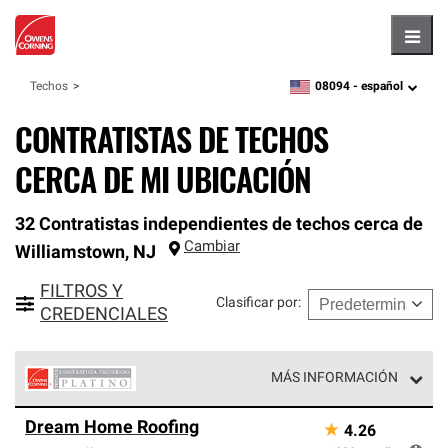
Hambu
08094 -
español
Techos
zipcode,
language
CONTRATISTAS DE TECHOS
CERCA DE MI UBICACIÓN
32 Contratistas independientes de techos cerca de
Cambiar
Williamstown
,
NJ
FILTROS Y
Clasificar por
:
CREDENCIALES
MÁS INFORMACIÓN
Los Contratistas Preferenciales Platinum de Owens
Dream Home Roofing
★
4.26
Corning constituyen el nivel superior de nuestra red