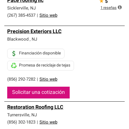
Pace roofing llc
★
5
1
reseñas
Sicklerville
,
NJ
(267) 385-4537
|
Sitio web
Precision Exteriors LLC
Blackwood
,
NJ
Financiación disponible
Promesa de reciclaje de tejas
(856) 292-7282
|
Sitio web
Solicitar una cotización
Restoration Roofing LLC
Turnersville
,
NJ
(856) 302-1823
|
Sitio web