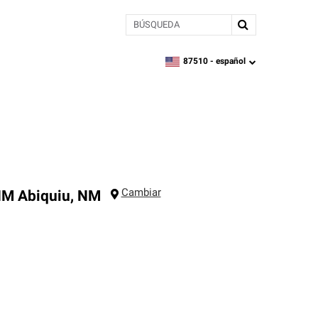
BÚSQUEDA
87510 -
español
zipcode,
language
Cambiar
NM
Abiquiu
,
NM