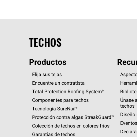
TECHOS
Productos
Recur
Elija sus tejas
Aspecto
Encuentre un contratista
Herrami
Total Protection Roofing
System®
Bibliot
Componentes para techos
Únase a
techos
Tecnología
SureNail®
Diseño 
Protección contra algas
StreakGuard™
Eventos
Colección de techos en colores fríos
Declara
Garantías de techos