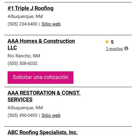
#1 Triple J Roofing
Albuquerque
,
NM
(505) 234-6400
|
Sitio web
AAA Homes & Construction
★
5
LLC
2
reseñas
Rio Rancho
,
NM
(505) 508-6032
Solicitar una cotización
AAA RESTORATION & CONST.
SERVICES
Albuquerque
,
NM
(505) 490-0493
|
Sitio web
ABC Roofing Specialists, Inc.