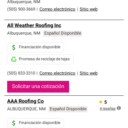
exclusiva y cumplen con estándares estrictos de
Albuquerque
,
NM
profesionalismo, confiabilidad y destreza incomparable.
(505) 900-3669
|
Correo electrónico
|
Sitio web
Solo ellos pueden ofrecer nuestra mejor garantía de
sistemas de techos.
All Weather Roofing Inc
Albuquerque
,
NM
Español Disponible
Financiación disponible
Promesa de reciclaje de tejas
(505) 833-3310
|
Correo electrónico
|
Sitio web
Solicitar una cotización
AAA Roofing Co
★
5
4
reseñas
ALBUQUERQUE
,
NM
Español Disponible
Financiación disponible