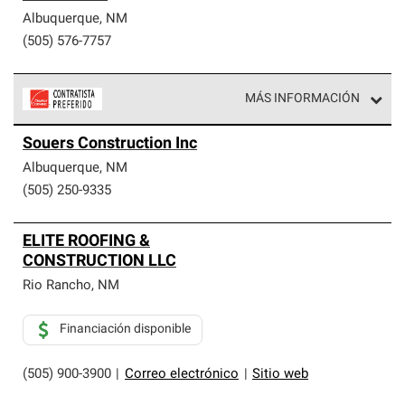
Albuquerque
,
NM
(505) 576-7757
MÁS INFORMACIÓN
Los Contratistas Preferenciales de Owens Corning son
Souers Construction Inc
parte de una red exclusiva de profesionales de techos
que cumplen con altos estándares y requisitos estrictos
Albuquerque
,
NM
de profesionalismo y confiabilidad.
(505) 250-9335
ELITE ROOFING &
CONSTRUCTION LLC
Rio Rancho
,
NM
Financiación disponible
(505) 900-3900
|
Correo electrónico
|
Sitio web