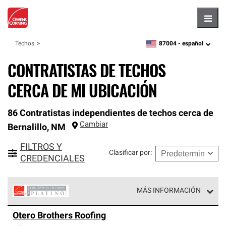
Hambu
87004 -
español
Techos
zipcode,
language
CONTRATISTAS DE TECHOS
CERCA DE MI UBICACIÓN
86 Contratistas independientes de techos cerca de
Cambiar
Bernalillo
,
NM
FILTROS Y
Clasificar por
:
CREDENCIALES
MÁS INFORMACIÓN
Los Contratistas Preferenciales Platinum de Owens
Otero Brothers Roofing
Corning constituyen el nivel superior de nuestra red