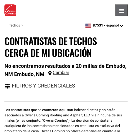
Hambu
87531 -
español
Techos
zipcode,
language
CONTRATISTAS DE TECHOS
CERCA DE MI UBICACIÓN
No encontramos resultados a 20 millas de Embudo,
Cambiar
NM
Embudo
,
NM
FILTROS Y CREDENCIALES
Los contratistas que se enumeran aquí son independientes y no están
asociados a Owens Corning Roofing and Asphalt, LLC ni a ninguna de sus
filiales (en su conjunto, “Owens Corning”). La decisión de contratar a
cualquiera de los contratistas mencionados en esta lista es exclusiva del
propietario de la casa. Owens Corning no ofrece garantías en cuanto a la