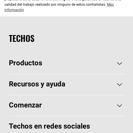
calidad del trabajo realizado por ninguno de estos contratistas.
Más
información
TECHOS
Productos
Elija sus tejas
Recursos y ayuda
Encuentre un contratista
Aspectos básicos sobre techos
Comenzar
Total Protection Roofing
System®
Herramientas de diseño y color
Llame al 1-800-GET
-
PINK®
Techos en redes sociales
Componentes para techos