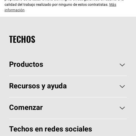
calidad del trabajo realizado por ninguno de estos contratistas.
Más
información
TECHOS
Productos
Elija sus tejas
Recursos y ayuda
Encuentre un contratista
Aspectos básicos sobre techos
Comenzar
Total Protection Roofing
System®
Herramientas de diseño y color
Llame al 1-800-GET
-
PINK®
Techos en redes sociales
Componentes para techos