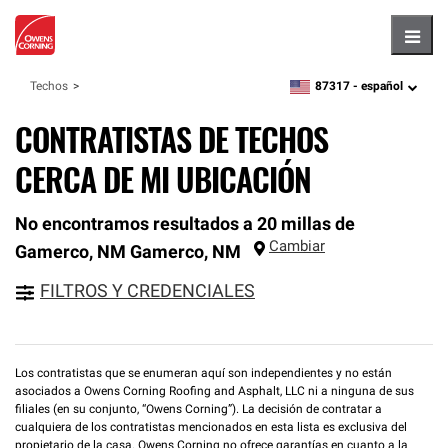
Hambu
87317 -
español
Techos
zipcode,
language
CONTRATISTAS DE TECHOS
CERCA DE MI UBICACIÓN
No encontramos resultados a 20 millas de
Cambiar
Gamerco, NM
Gamerco
,
NM
FILTROS Y CREDENCIALES
Los contratistas que se enumeran aquí son independientes y no están
asociados a Owens Corning Roofing and Asphalt, LLC ni a ninguna de sus
filiales (en su conjunto, “Owens Corning”). La decisión de contratar a
cualquiera de los contratistas mencionados en esta lista es exclusiva del
propietario de la casa. Owens Corning no ofrece garantías en cuanto a la