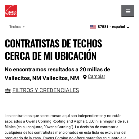
Hambu
87581 -
español
Techos
zipcode,
language
CONTRATISTAS DE TECHOS
CERCA DE MI UBICACIÓN
No encontramos resultados a 20 millas de
Cambiar
Vallecitos, NM
Vallecitos
,
NM
FILTROS Y CREDENCIALES
Los contratistas que se enumeran aquí son independientes y no están
asociados a Owens Corning Roofing and Asphalt, LLC ni a ninguna de sus
filiales (en su conjunto, “Owens Corning”). La decisión de contratar a
cualquiera de los contratistas mencionados en esta lista es exclusiva del
propietario de la casa. Owens Corning no ofrece garantías en cuanto a la