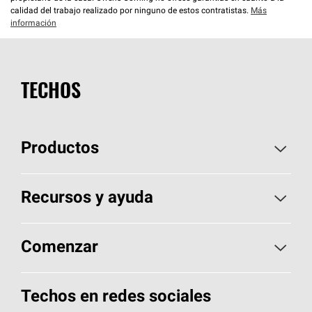
calidad del trabajo realizado por ninguno de estos contratistas.
Más
información
TECHOS
Productos
Elija sus tejas
Recursos y ayuda
Encuentre un contratista
Aspectos básicos sobre techos
Comenzar
Total Protection Roofing
System®
Herramientas de diseño y color
Llame al 1-800-GET
-
PINK®
Techos en redes sociales
Componentes para techos