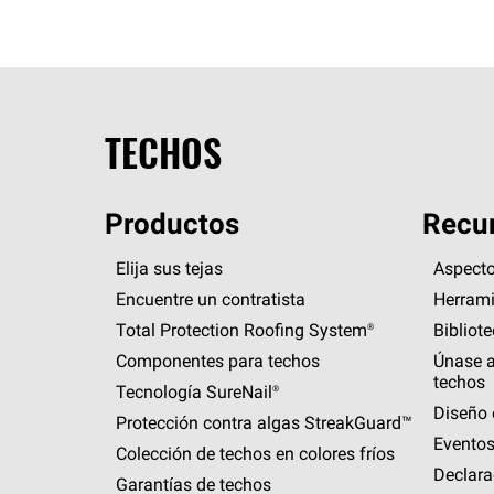
TECHOS
Productos
Recur
Elija sus tejas
Aspecto
Encuentre un contratista
Herrami
Total Protection Roofing
System®
Bibliot
Componentes para techos
Únase a
techos
Tecnología
SureNail®
Diseño 
Protección contra algas
StreakGuard™
Eventos
Colección de techos en colores fríos
Declara
Garantías de techos