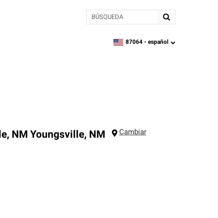
BÚSQUEDA
87064 -
español
zipcode,
language
Cambiar
le, NM
Youngsville
,
NM