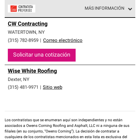
MÁS INFORMACIÓN
Los Contratistas Preferenciales de Owens Corning son
CW Contracting
parte de una red exclusiva de profesionales de techos
que cumplen con altos estándares y requisitos estrictos
WATERTOWN
,
NY
de profesionalismo y confiabilidad.
(315) 782-8959
|
Correo electrónico
Solicitar una cotización
Wise White Roofing
Dexter
,
NY
(315) 481-9971
|
Sitio web
Los contratistas que se enumeran aquí son independientes y no están
asociados a Owens Corning Roofing and Asphalt, LLC ni a ninguna de sus
filiales (en su conjunto, “Owens Corning”). La decisión de contratar a
cualquiera de los contratistas mencionados en esta lista es exclusiva del