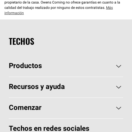
propietario de la casa. Owens Corning no ofrece garantías en cuanto a la
calidad del trabajo realizado por ninguno de estos contratistas.
Más
información
TECHOS
Productos
Elija sus tejas
Recursos y ayuda
Encuentre un contratista
Aspectos básicos sobre techos
Comenzar
Total Protection Roofing
System®
Herramientas de diseño y color
Llame al 1-800-GET
-
PINK®
Techos en redes sociales
Componentes para techos