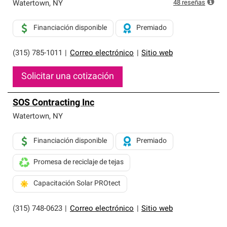
exclusiva y cumplen con estándares estrictos de
48
reseñas
Watertown
,
NY
profesionalismo, confiabilidad y destreza incomparable.
Solo ellos pueden ofrecer nuestra mejor garantía de
Financiación disponible
Premiado
sistemas de techos.
(315) 785-1011
|
Correo electrónico
|
Sitio web
Solicitar una cotización
SOS Contracting Inc
Watertown
,
NY
Financiación disponible
Premiado
Promesa de reciclaje de tejas
Capacitación Solar PROtect
(315) 748-0623
|
Correo electrónico
|
Sitio web