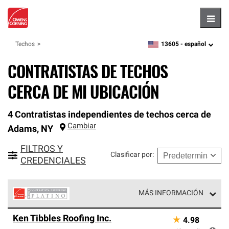
Hambu
13605 -
español
Techos
zipcode,
language
CONTRATISTAS DE TECHOS
CERCA DE MI UBICACIÓN
4 Contratistas independientes de techos cerca de
Cambiar
Adams
,
NY
FILTROS Y
Clasificar por
:
CREDENCIALES
MÁS INFORMACIÓN
Los Contratistas Preferenciales Platinum de Owens
Ken Tibbles Roofing Inc.
★
4.98
Corning constituyen el nivel superior de nuestra red