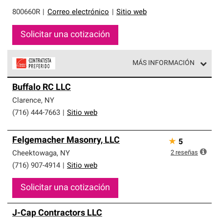
800660R
|
Correo electrónico
|
Sitio web
Solicitar una cotización
MÁS INFORMACIÓN
Los Contratistas Preferenciales de Owens Corning son
Buffalo RC LLC
parte de una red exclusiva de profesionales de techos
que cumplen con altos estándares y requisitos estrictos
Clarence
,
NY
de profesionalismo y confiabilidad.
(716) 444-7663
|
Sitio web
Felgemacher Masonry, LLC
★
5
2
reseñas
Cheektowaga
,
NY
(716) 907-4914
|
Sitio web
Solicitar una cotización
J-Cap Contractors LLC