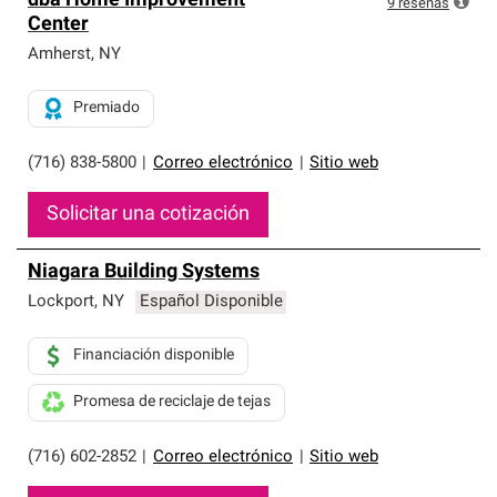
dba Home Improvement
9
reseñas
Center
Amherst
,
NY
Premiado
(716) 838-5800
|
Correo electrónico
|
Sitio web
Solicitar una cotización
Niagara Building Systems
Lockport
,
NY
Español Disponible
Financiación disponible
Promesa de reciclaje de tejas
(716) 602-2852
|
Correo electrónico
|
Sitio web