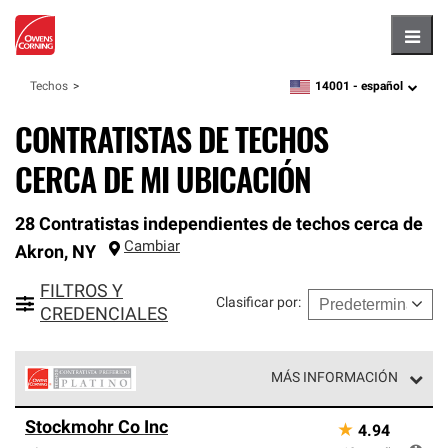
Hambu
14001 -
español
Techos
zipcode,
language
CONTRATISTAS DE TECHOS
CERCA DE MI UBICACIÓN
28 Contratistas independientes de techos cerca de
Cambiar
Akron
,
NY
FILTROS Y
Clasificar por
:
CREDENCIALES
MÁS INFORMACIÓN
Los Contratistas Preferenciales Platinum de Owens
Stockmohr Co Inc
★
4.94
Corning constituyen el nivel superior de nuestra red