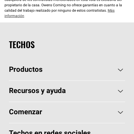
cualquiera de los contratistas mencionados en esta lista es exclusiva del
propietario de la casa. Owens Corning no ofrece garantías en cuanto a la
calidad del trabajo realizado por ninguno de estos contratistas.
Más
información
TECHOS
Productos
Elija sus tejas
Recursos y ayuda
Encuentre un contratista
Aspectos básicos sobre techos
Comenzar
Total Protection Roofing
System®
Herramientas de diseño y color
Llame al 1-800-GET
-
PINK®
Techos en redes sociales