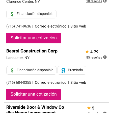
exclusiva y cumplen con estándares estrictos de
18
reseñas
Clarence Center
,
NY
profesionalismo, confiabilidad y destreza incomparable.
Solo ellos pueden ofrecer nuestra mejor garantía de
Financiación disponible
sistemas de techos.
(716) 741-9636
|
Correo electrónico
|
Sitio web
Solicitar una cotización
Besroi Construction Corp
★
4.79
85
reseñas
Lancaster
,
NY
Financiación disponible
Premiado
(716) 684-0355
|
Correo electrónico
|
Sitio web
Solicitar una cotización
Riverside Door & Window Co
★
5