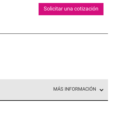
Solicitar una cotización
MÁS INFORMACIÓN
ed exclusiva de profesionales de techos que
o y confiabilidad.