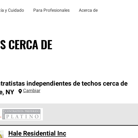
ía y Cuidado
Para Profesionales
Acerca de
S CERCA DE
tratistas independientes de techos cerca de
Cambiar
e
,
NY
ontratistas Preferenciales Platinum de Owens Corning constituye
Hale Residential Inc
en con estándares estrictos de profesionalismo, confiabilidad 