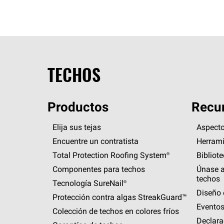
TECHOS
Productos
Recur
Elija sus tejas
Aspecto
Encuentre un contratista
Herrami
Total Protection Roofing
System®
Bibliot
Componentes para techos
Únase a
techos
Tecnología
SureNail®
Diseño 
Protección contra algas
StreakGuard™
Eventos
Colección de techos en colores fríos
Declara