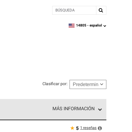
BÚSQUEDA
14805 -
español
zipcode,
language
Clasificar por
:
MÁS INFORMACIÓN
n el nivel superior de nuestra red exclusiva y
y destreza incomparable. Solo ellos pueden
★
1
reseñas
5