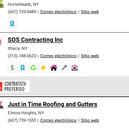
er nuestra mejor garantía de sistemas de techos.
Horseheads
,
NY
(607) 739-0489
|
Correo electrónico
|
Sitio web
SOS Contracting Inc
Ithaca
,
NY
(315) 748-0623
|
Correo electrónico
|
Sitio web
ontratistas Preferenciales de Owens Corning son parte de una r
Just in Time Roofing and Gutters
en con altos estándares y requisitos estrictos de profesionalism
Elmira Heights
,
NY
(607) 739-1555
|
Correo electrónico
|
Sitio web