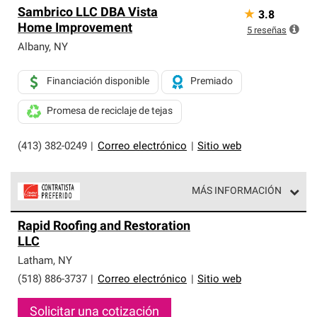
Sambrico LLC DBA Vista
★
3.8
Home Improvement
5
reseñas
Albany
,
NY
Financiación disponible
Premiado
Promesa de reciclaje de tejas
(413) 382-0249
|
Correo electrónico
|
Sitio web
MÁS INFORMACIÓN
Los Contratistas Preferenciales de Owens Corning son
Rapid Roofing and Restoration
parte de una red exclusiva de profesionales de techos
LLC
que cumplen con altos estándares y requisitos estrictos
de profesionalismo y confiabilidad.
Latham
,
NY
(518) 886-3737
|
Correo electrónico
|
Sitio web
Solicitar una cotización