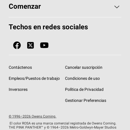
Aspectos básicos sobre techos
Comenzar
Total Protection Roofing
System®
Herramientas de diseño y color
Llame al 1-800-GET
-
PINK®
Techos en redes sociales
Componentes para techos
Biblioteca de documentos
Contratistas de techos por ubicación
Tecnología
SureNail®
Únase a la red de contratistas de techos
Encuentre una tienda o encuentre un
Protección contra algas
StreakGuard™
distribuidor
Diseño en el techo
Contáctenos
Cancelar suscripción
Colección de techos en colores fríos
Financiamiento de techos
Empleos/Puestos de trabajo
Condiciones de uso
Eventos para contratistas
Garantías de techos
Inversores
Política de Privacidad
Declaración de rendimiento de la UE
Gestionar Preferencias
© 1996–2026 Owens Corning.
El color ROSA es una marca comercial registrada de Owens Corning.
THE PINK
PANTHER™
y © 1964–2026 Metro-Goldwyn-Mayer Studios