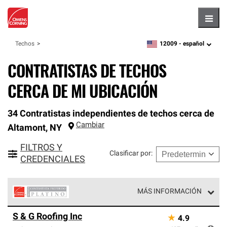
Hambu
12009 -
español
Techos
zipcode,
language
CONTRATISTAS DE TECHOS
CERCA DE MI UBICACIÓN
34 Contratistas independientes de techos cerca de
Cambiar
Altamont
,
NY
FILTROS Y
Clasificar por
:
CREDENCIALES
MÁS INFORMACIÓN
Los Contratistas Preferenciales Platinum de Owens
S & G Roofing Inc
★
4.9
Corning constituyen el nivel superior de nuestra red