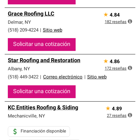
Grace Roofing LLC
★
4.84
182
reseñas
Delmar
,
NY
(518) 209-4224
|
Sitio web
Solicitar una cotización
Star Roofing and Restoration
★
4.86
172
reseñas
Albany
,
NY
(518) 449-3422
|
Correo electrónico
|
Sitio web
Solicitar una cotización
KC Entities Roofing & Siding
★
4.89
27
reseñas
Mechanicville
,
NY
Financiación disponible