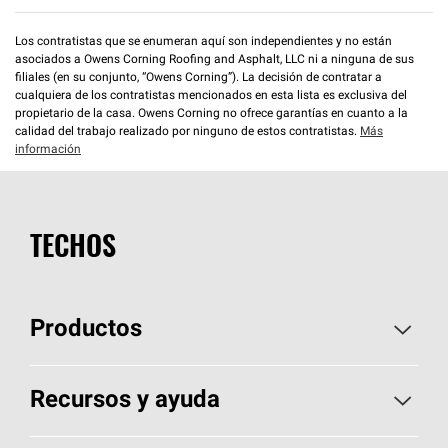
Los contratistas que se enumeran aquí son independientes y no están
asociados a Owens Corning Roofing and Asphalt, LLC ni a ninguna de sus
filiales (en su conjunto, “Owens Corning”). La decisión de contratar a
cualquiera de los contratistas mencionados en esta lista es exclusiva del
propietario de la casa. Owens Corning no ofrece garantías en cuanto a la
calidad del trabajo realizado por ninguno de estos contratistas.
Más
información
TECHOS
Productos
Elija sus tejas
Recursos y ayuda
Encuentre un contratista