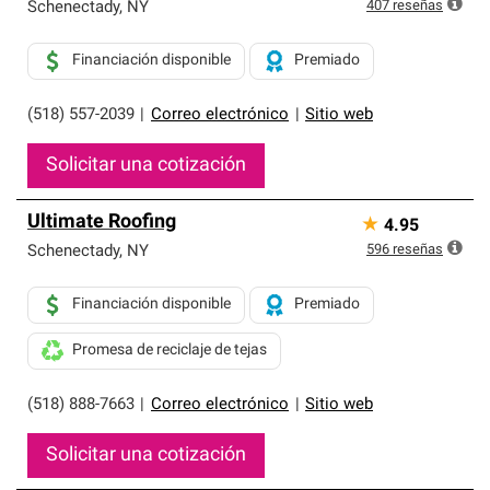
exclusiva y cumplen con estándares estrictos de
407
reseñas
Schenectady
,
NY
profesionalismo, confiabilidad y destreza incomparable.
Solo ellos pueden ofrecer nuestra mejor garantía de
Financiación disponible
Premiado
sistemas de techos.
(518) 557-2039
|
Correo electrónico
|
Sitio web
Solicitar una cotización
Ultimate Roofing
★
4.95
596
reseñas
Schenectady
,
NY
Financiación disponible
Premiado
Promesa de reciclaje de tejas
(518) 888-7663
|
Correo electrónico
|
Sitio web
Solicitar una cotización