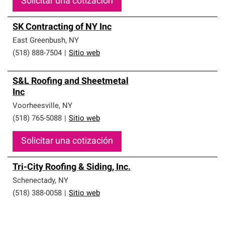
Solicitar una cotización
SK Contracting of NY Inc
East Greenbush
,
NY
(518) 888-7504
|
Sitio web
S&L Roofing and Sheetmetal
Inc
Voorheesville
,
NY
(518) 765-5088
|
Sitio web
Solicitar una cotización
Tri-City Roofing & Siding, Inc.
Schenectady
,
NY
(518) 388-0058
|
Sitio web