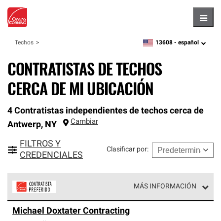
Hambu
13608 -
español
Techos
zipcode,
language
CONTRATISTAS DE TECHOS
CERCA DE MI UBICACIÓN
4 Contratistas independientes de techos cerca de
Cambiar
Antwerp
,
NY
FILTROS Y
Clasificar por
:
CREDENCIALES
MÁS INFORMACIÓN
Los Contratistas Preferenciales de Owens Corning son
Michael Doxtater Contracting
parte de una red exclusiva de profesionales de techos