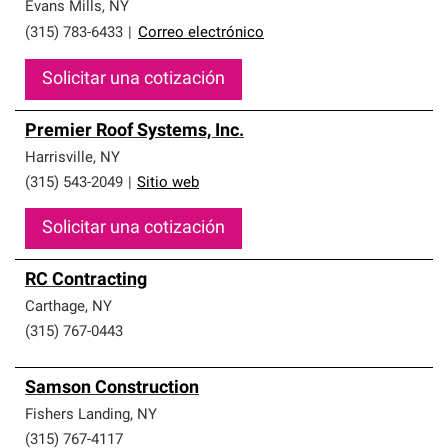
que cumplen con altos estándares y requisitos estrictos
Evans Mills
,
NY
de profesionalismo y confiabilidad.
(315) 783-6433
|
Correo electrónico
Solicitar una cotización
Premier Roof Systems, Inc.
Harrisville
,
NY
(315) 543-2049
|
Sitio web
Solicitar una cotización
RC Contracting
Carthage
,
NY
(315) 767-0443
Samson Construction
Fishers Landing
,
NY
(315) 767-4117