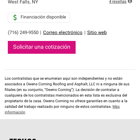
que cumplen con altos estándares y requisitos estrictos
4
reseñas
West Falls
,
NY
de profesionalismo y confiabilidad.
Financiación disponible
(716) 249-9550
|
Correo electrónico
|
Sitio web
Solicitar una cotización
Los contratistas que se enumeran aquí son independientes y no están
asociados a Owens Corning Roofing and Asphalt, LLC ni a ninguna de sus
filiales (en su conjunto, “Owens Corning”). La decisión de contratar a
cualquiera de los contratistas mencionados en esta lista es exclusiva del
propietario de la casa. Owens Corning no ofrece garantías en cuanto a la
calidad del trabajo realizado por ninguno de estos contratistas.
Más
información