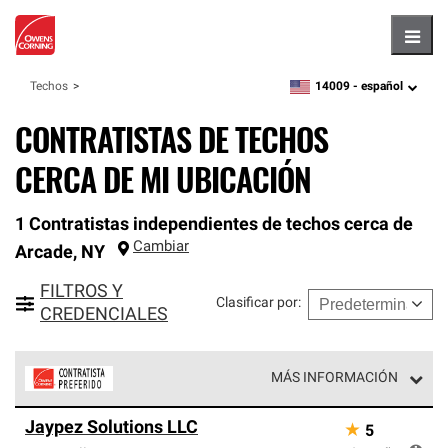
Hambu
14009 -
español
Techos
zipcode,
language
CONTRATISTAS DE TECHOS
CERCA DE MI UBICACIÓN
1 Contratistas independientes de techos cerca de
Cambiar
Arcade
,
NY
FILTROS Y
Clasificar por
:
CREDENCIALES
MÁS INFORMACIÓN
Los Contratistas Preferenciales de Owens Corning son
Jaypez Solutions LLC
★
5
parte de una red exclusiva de profesionales de techos