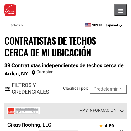
Hambu
10910 -
español
Techos
zipcode,
language
CONTRATISTAS DE TECHOS
CERCA DE MI UBICACIÓN
39 Contratistas independientes de techos cerca de
Cambiar
Arden
,
NY
FILTROS Y
Clasificar por
:
CREDENCIALES
MÁS INFORMACIÓN
Los Contratistas Preferenciales Platinum de Owens
Gikas Roofing, LLC
★
4.89
Corning constituyen el nivel superior de nuestra red