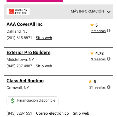
MÁS INFORMACIÓN
Los Contratistas Preferenciales de Owens Corning son
AAA CoverAll Inc
★
5
parte de una red exclusiva de profesionales de techos
que cumplen con altos estándares y requisitos estrictos
2
reseñas
Oakland
,
NJ
de profesionalismo y confiabilidad.
(201) 615-8871
|
Sitio web
Exterior Pro Builders
★
4.78
9
reseñas
Middletown
,
NY
(845) 237-4887
|
Sitio web
Class Act Roofing
★
5
21
reseñas
Cornwall
,
NY
Financiación disponible
(845) 328-1551
|
Correo electrónico
|
Sitio web