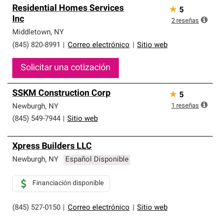
Residential Homes Services
★
5
Inc
2
reseñas
Middletown
,
NY
(845) 820-8991
|
Correo electrónico
|
Sitio web
Solicitar una cotización
SSKM Construction Corp
★
5
1
reseñas
Newburgh
,
NY
(845) 549-7944
|
Sitio web
Xpress Builders LLC
Newburgh
,
NY
Español Disponible
Financiación disponible
(845) 527-0150
|
Correo electrónico
|
Sitio web