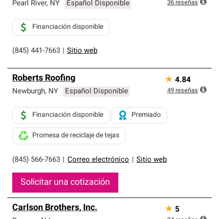
exclusiva y cumplen con estándares estrictos de
36
reseñas
Pearl River
,
NY
Español Disponible
profesionalismo, confiabilidad y destreza incomparable.
Solo ellos pueden ofrecer nuestra mejor garantía de
Financiación disponible
sistemas de techos.
(845) 441-7663
|
Sitio web
Roberts Roofing
★
4.84
49
reseñas
Newburgh
,
NY
Español Disponible
Financiación disponible
Premiado
Promesa de reciclaje de tejas
(845) 566-7663
|
Correo electrónico
|
Sitio web
Solicitar una cotización
Carlson Brothers, Inc.
★
5