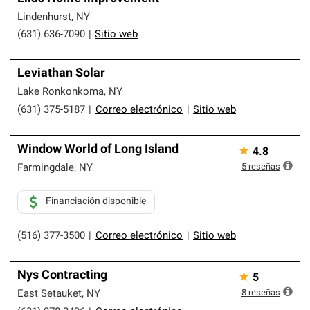
Lindenhurst
,
NY
(631) 636-7090
|
Sitio web
Leviathan Solar
Lake Ronkonkoma
,
NY
(631) 375-5187
|
Correo electrónico
|
Sitio web
Window World of Long Island
★
4.8
5
reseñas
Farmingdale
,
NY
Financiación disponible
(516) 377-3500
|
Correo electrónico
|
Sitio web
Nys Contracting
★
5
8
reseñas
East Setauket
,
NY