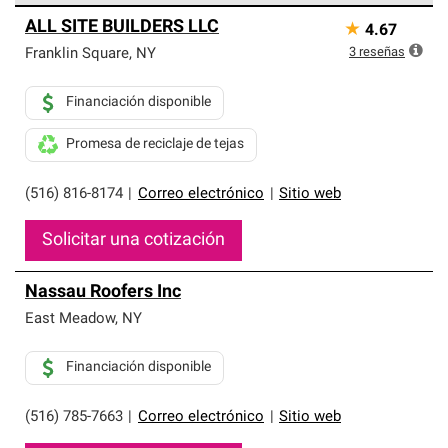
Los Contratistas Preferenciales de Owens Corning son
ALL SITE BUILDERS LLC
★
4.67
parte de una red exclusiva de profesionales de techos
que cumplen con altos estándares y requisitos estrictos
3
reseñas
Franklin Square
,
NY
de profesionalismo y confiabilidad.
Financiación disponible
Promesa de reciclaje de tejas
(516) 816-8174
|
Correo electrónico
|
Sitio web
Solicitar una cotización
Nassau Roofers Inc
East Meadow
,
NY
Financiación disponible
(516) 785-7663
|
Correo electrónico
|
Sitio web