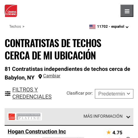
Hambu
11702 -
español
Techos
zipcode,
language
CONTRATISTAS DE TECHOS
CERCA DE MI UBICACIÓN
81 Contratistas independientes de techos cerca de
Cambiar
Babylon
,
NY
FILTROS Y
Clasificar por
:
CREDENCIALES
MÁS INFORMACIÓN
Los Contratistas Preferenciales Platinum de Owens
Hogan Construction Inc
★
4.75
Corning constituyen el nivel superior de nuestra red