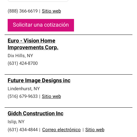
(888) 366-6619
|
Sitio web
Solicitar una cotización
Euro - Vision Home
Improvements Corp.
Dix Hills
,
NY
(631) 424-8700
Future Image Designs inc
Lindenhurst
,
NY
(516) 679-9633
|
Sitio web
Gidch Construction Inc
Islip
,
NY
(631) 434-4844
|
Correo electrónico
|
Sitio web