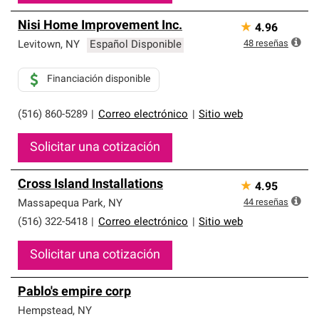
Nisi Home Improvement Inc.
★
4.96
48
reseñas
Levitown
,
NY
Español Disponible
Financiación disponible
(516) 860-5289
|
Correo electrónico
|
Sitio web
Solicitar una cotización
Cross Island Installations
★
4.95
44
reseñas
Massapequa Park
,
NY
(516) 322-5418
|
Correo electrónico
|
Sitio web
Solicitar una cotización
Pablo's empire corp
Hempstead
,
NY