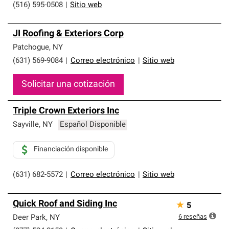
(516) 595-0508
|
Sitio web
JI Roofing & Exteriors Corp
Patchogue
,
NY
(631) 569-9084
|
Correo electrónico
|
Sitio web
Solicitar una cotización
Triple Crown Exteriors Inc
Sayville
,
NY
Español Disponible
Financiación disponible
(631) 682-5572
|
Correo electrónico
|
Sitio web
Quick Roof and Siding Inc
★
5
6
reseñas
Deer Park
,
NY