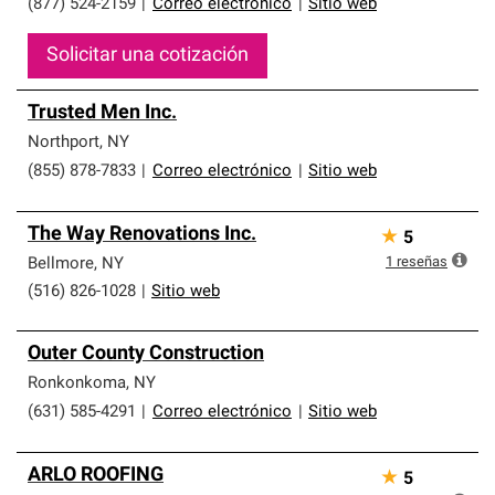
(877) 524-2159
|
Correo electrónico
|
Sitio web
Solicitar una cotización
Trusted Men Inc.
Northport
,
NY
(855) 878-7833
|
Correo electrónico
|
Sitio web
The Way Renovations Inc.
★
5
1
reseñas
Bellmore
,
NY
(516) 826-1028
|
Sitio web
Outer County Construction
Ronkonkoma
,
NY
(631) 585-4291
|
Correo electrónico
|
Sitio web
ARLO ROOFING
★
5