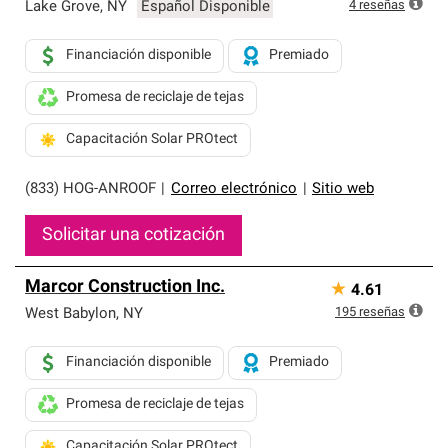
exclusiva y cumplen con estándares estrictos de
4
reseñas
Lake Grove
,
NY
Español Disponible
profesionalismo, confiabilidad y destreza incomparable.
Solo ellos pueden ofrecer nuestra mejor garantía de
Financiación disponible
Premiado
sistemas de techos.
Promesa de reciclaje de tejas
Capacitación Solar PROtect
(833) HOG-ANROOF
|
Correo electrónico
|
Sitio web
Solicitar una cotización
Marcor Construction Inc.
★
4.61
195
reseñas
West Babylon
,
NY
Financiación disponible
Premiado
Promesa de reciclaje de tejas
Capacitación Solar PROtect