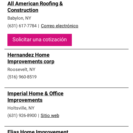
All American Roofing &
Construction
Babylon
,
NY
(631) 617-7784
|
Correo electrónico
Solicitar una cotización
Hernandez Home
Improvements corp
Roosevelt
,
NY
(516) 960-8519
Imperial Home & Office
Improvements
Holtsville
,
NY
(631) 926-8900
|
Sitio web
Elias Home Improvement