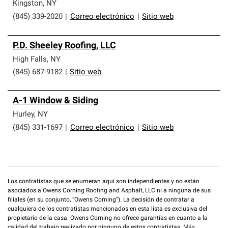
que cumplen con altos estándares y requisitos estrictos
Kingston
,
NY
de profesionalismo y confiabilidad.
(845) 339-2020
|
Correo electrónico
|
Sitio web
P.D. Sheeley Roofing, LLC
High Falls
,
NY
(845) 687-9182
|
Sitio web
A-1 Window & Siding
Hurley
,
NY
(845) 331-1697
|
Correo electrónico
|
Sitio web
Los contratistas que se enumeran aquí son independientes y no están
asociados a Owens Corning Roofing and Asphalt, LLC ni a ninguna de sus
filiales (en su conjunto, “Owens Corning”). La decisión de contratar a
cualquiera de los contratistas mencionados en esta lista es exclusiva del
propietario de la casa. Owens Corning no ofrece garantías en cuanto a la
calidad del trabajo realizado por ninguno de estos contratistas.
Más