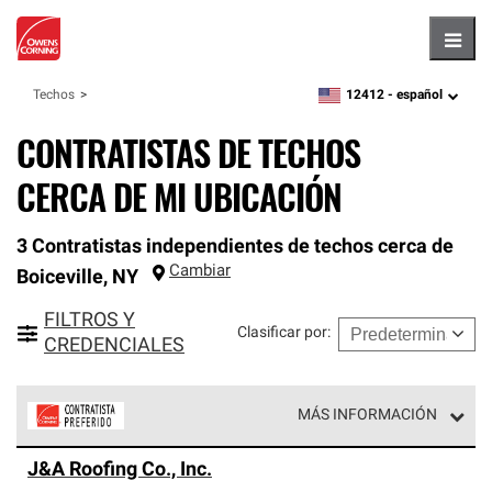
Hambu
12412 -
español
Techos
zipcode,
language
CONTRATISTAS DE TECHOS
CERCA DE MI UBICACIÓN
3 Contratistas independientes de techos cerca de
Cambiar
Boiceville
,
NY
FILTROS Y
Clasificar por
:
CREDENCIALES
MÁS INFORMACIÓN
Los Contratistas Preferenciales de Owens Corning son
J&A Roofing Co., Inc.
parte de una red exclusiva de profesionales de techos