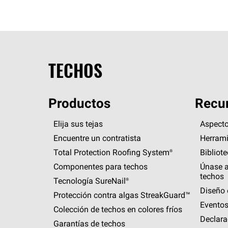
TECHOS
Productos
Recur
Elija sus tejas
Aspecto
Encuentre un contratista
Herrami
Total Protection Roofing
System®
Bibliot
Componentes para techos
Únase a
techos
Tecnología
SureNail®
Diseño 
Protección contra algas
StreakGuard™
Eventos
Colección de techos en colores fríos
Declara
Garantías de techos