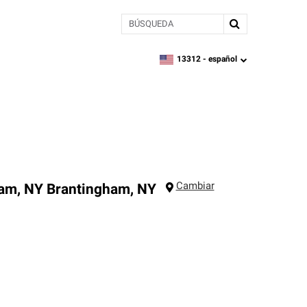
BÚSQUEDA
13312 -
español
zipcode,
language
Cambiar
ham, NY
Brantingham
,
NY