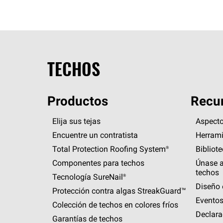
TECHOS
Productos
Recur
Elija sus tejas
Aspecto
Encuentre un contratista
Herrami
Total Protection Roofing
System®
Bibliot
Componentes para techos
Únase a
techos
Tecnología
SureNail®
Diseño 
Protección contra algas
StreakGuard™
Eventos
Colección de techos en colores fríos
Declara
Garantías de techos