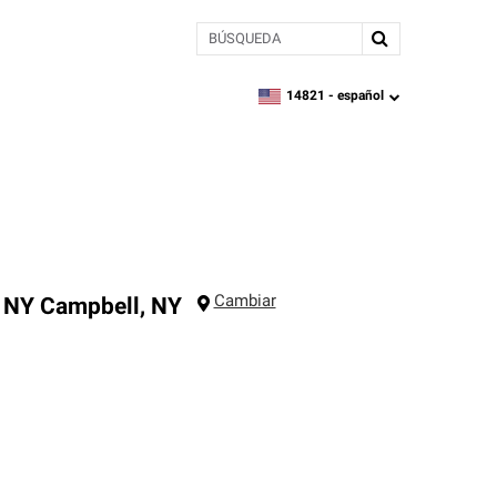
BÚSQUEDA
14821 -
español
zipcode,
language
Cambiar
, NY
Campbell
,
NY