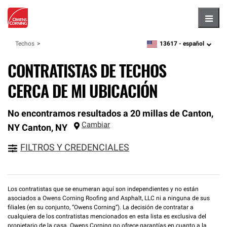
Hambu
13617 -
español
Techos
zipcode,
language
CONTRATISTAS DE TECHOS
CERCA DE MI UBICACIÓN
No encontramos resultados a 20 millas de Canton,
Cambiar
NY
Canton
,
NY
FILTROS Y CREDENCIALES
Los contratistas que se enumeran aquí son independientes y no están
asociados a Owens Corning Roofing and Asphalt, LLC ni a ninguna de sus
filiales (en su conjunto, “Owens Corning”). La decisión de contratar a
cualquiera de los contratistas mencionados en esta lista es exclusiva del
propietario de la casa. Owens Corning no ofrece garantías en cuanto a la