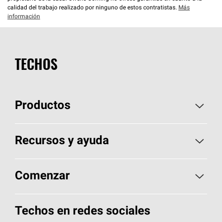
calidad del trabajo realizado por ninguno de estos contratistas.
Más
información
TECHOS
Productos
Elija sus tejas
Recursos y ayuda
Encuentre un contratista
Aspectos básicos sobre techos
Comenzar
Total Protection Roofing
System®
Herramientas de diseño y color
Llame al 1-800-GET
-
PINK®
Techos en redes sociales
Componentes para techos