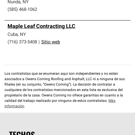
que cumplen con altos estándares y requisitos estrictos
Nunda
,
NY
de profesionalismo y confiabilidad.
(585) 468-1062
Maple Leaf Contracting LLC
Cuba
,
NY
(716) 373-5408
|
Sitio web
Los contratistas que se enumeran aquí son independientes y no están
asociados a Owens Corning Roofing and Asphalt, LLC ni a ninguna de sus
filiales (en su conjunto, “Owens Corning”). La decisión de contratar a
cualquiera de los contratistas mencionados en esta lista es exclusiva del
propietario de la casa. Owens Corning no ofrece garantías en cuanto a la
calidad del trabajo realizado por ninguno de estos contratistas.
Más
información
TECHOS