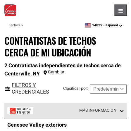
Hambu
14029 -
español
Techos
zipcode,
language
CONTRATISTAS DE TECHOS
CERCA DE MI UBICACIÓN
2 Contratistas independientes de techos cerca de
Cambiar
Centerville
,
NY
FILTROS Y
Clasificar por
:
CREDENCIALES
MÁS INFORMACIÓN
Los Contratistas Preferenciales de Owens Corning son
Genesee Valley exteriors
parte de una red exclusiva de profesionales de techos