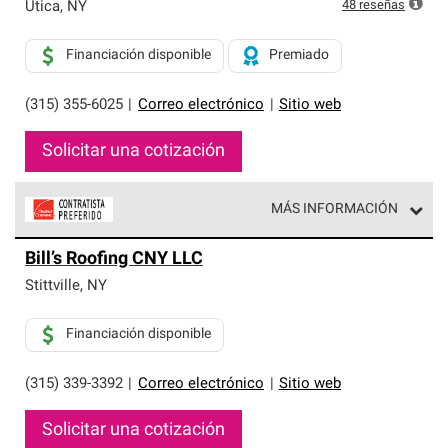
exclusiva y cumplen con estándares estrictos de
48
reseñas
Utica
,
NY
profesionalismo, confiabilidad y destreza incomparable.
Solo ellos pueden ofrecer nuestra mejor garantía de
Financiación disponible
Premiado
sistemas de techos.
(315) 355-6025
|
Correo electrónico
|
Sitio web
Solicitar una cotización
MÁS INFORMACIÓN
Los Contratistas Preferenciales de Owens Corning son
Bill’s Roofing CNY LLC
parte de una red exclusiva de profesionales de techos
que cumplen con altos estándares y requisitos estrictos
Stittville
,
NY
de profesionalismo y confiabilidad.
Financiación disponible
(315) 339-3392
|
Correo electrónico
|
Sitio web
Solicitar una cotización