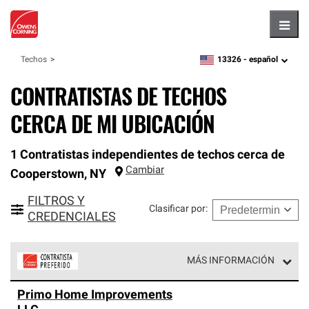
Hambu
13326 -
español
Techos
zipcode,
language
CONTRATISTAS DE TECHOS
CERCA DE MI UBICACIÓN
1 Contratistas independientes de techos cerca de
Cambiar
Cooperstown
,
NY
FILTROS Y
Clasificar por
:
CREDENCIALES
MÁS INFORMACIÓN
Los Contratistas Preferenciales de Owens Corning son
Primo Home Improvements
parte de una red exclusiva de profesionales de techos