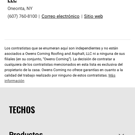
LLC
que cumplen con altos estándares y requisitos estrictos
de profesionalismo y confiabilidad.
Oneonta
,
NY
(607) 760-8100
|
Correo electrónico
|
Sitio web
Los contratistas que se enumeran aquí son independientes y no están
asociados a Owens Corning Roofing and Asphalt, LLC ni a ninguna de sus
filiales (en su conjunto, “Owens Corning”). La decisión de contratar a
cualquiera de los contratistas mencionados en esta lista es exclusiva del
propietario de la casa. Owens Corning no ofrece garantías en cuanto a la
calidad del trabajo realizado por ninguno de estos contratistas.
Más
información
TECHOS