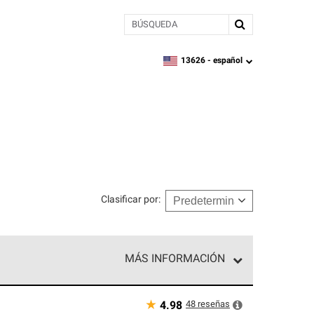
BÚSQUEDA
13626 -
español
zipcode,
language
Clasificar por
:
MÁS INFORMACIÓN
n el nivel superior de nuestra red exclusiva y
y destreza incomparable. Solo ellos pueden
★
48
reseñas
4.98