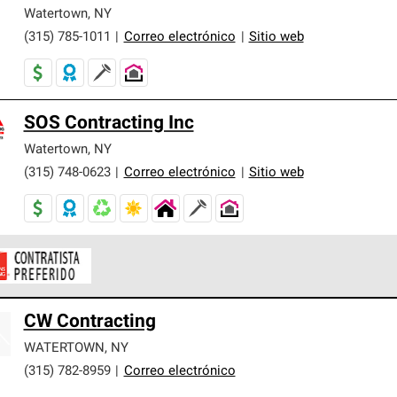
er nuestra mejor garantía de sistemas de techos.
Watertown
,
NY
(315) 785-1011
|
Correo electrónico
|
Sitio web
SOS Contracting Inc
Watertown
,
NY
(315) 748-0623
|
Correo electrónico
|
Sitio web
ontratistas Preferenciales de Owens Corning son parte de una r
CW Contracting
en con altos estándares y requisitos estrictos de profesionalism
WATERTOWN
,
NY
(315) 782-8959
|
Correo electrónico