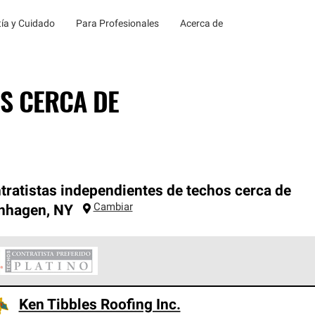
ía y Cuidado
Para Profesionales
Acerca de
S CERCA DE
tratistas independientes de techos cerca de
Cambiar
nhagen
,
NY
ontratistas Preferenciales Platinum de Owens Corning constituye
Ken Tibbles Roofing Inc.
en con estándares estrictos de profesionalismo, confiabilidad 