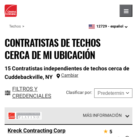
Hambu
12729 -
español
Techos
zipcode,
language
CONTRATISTAS DE TECHOS
CERCA DE MI UBICACIÓN
15 Contratistas independientes de techos cerca de
Cambiar
Cuddebackville
,
NY
FILTROS Y
Clasificar por
:
CREDENCIALES
MÁS INFORMACIÓN
Los Contratistas Preferenciales Platinum de Owens
Kreck Contracting Corp
★
5
Corning constituyen el nivel superior de nuestra red