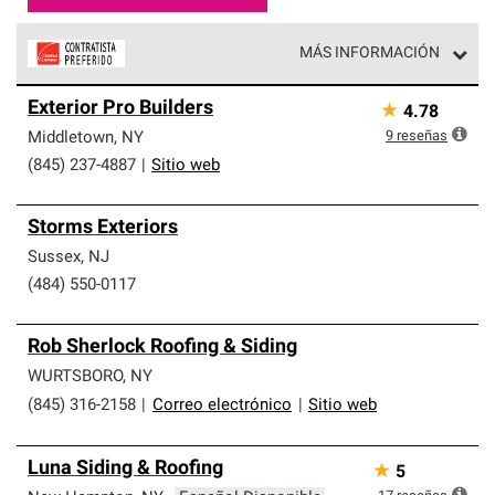
MÁS INFORMACIÓN
Los Contratistas Preferenciales de Owens Corning son
Exterior Pro Builders
★
4.78
parte de una red exclusiva de profesionales de techos
que cumplen con altos estándares y requisitos estrictos
9
reseñas
Middletown
,
NY
de profesionalismo y confiabilidad.
(845) 237-4887
|
Sitio web
Storms Exteriors
Sussex
,
NJ
(484) 550-0117
Rob Sherlock Roofing & Siding
WURTSBORO
,
NY
(845) 316-2158
|
Correo electrónico
|
Sitio web
Luna Siding & Roofing
★
5