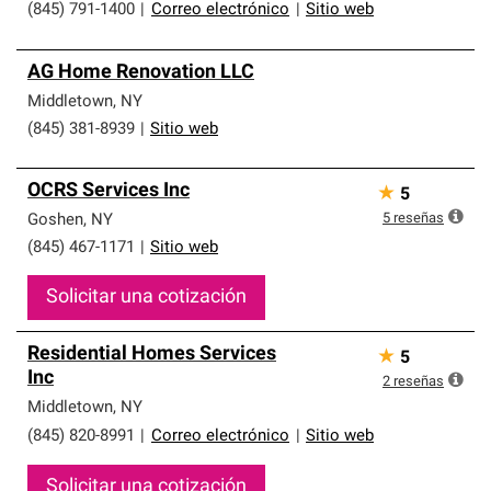
(845) 791-1400
|
Correo electrónico
|
Sitio web
AG Home Renovation LLC
Middletown
,
NY
(845) 381-8939
|
Sitio web
OCRS Services Inc
★
5
5
reseñas
Goshen
,
NY
(845) 467-1171
|
Sitio web
Solicitar una cotización
Residential Homes Services
★
5
Inc
2
reseñas
Middletown
,
NY
(845) 820-8991
|
Correo electrónico
|
Sitio web
Solicitar una cotización