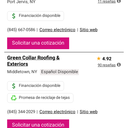
exclusiva y cumplen con estándares estrictos de
11
reseñas
Port Jervis
,
NY
profesionalismo, confiabilidad y destreza incomparable.
Solo ellos pueden ofrecer nuestra mejor garantía de
Financiación disponible
sistemas de techos.
(845) 667-0586
|
Correo electrónico
|
Sitio web
Solicitar una cotización
Green Collar Roofing &
★
4.92
Exteriors
90
reseñas
Middletown
,
NY
Español Disponible
Financiación disponible
Promesa de reciclaje de tejas
(845) 344-2029
|
Correo electrónico
|
Sitio web
Solicitar una cotización