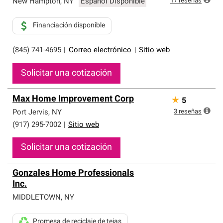
17
reseñas
New Hampton
,
NY
Español Disponible
Financiación disponible
(845) 741-4695
|
Correo electrónico
|
Sitio web
Solicitar una cotización
Max Home Improvement Corp
★
5
3
reseñas
Port Jervis
,
NY
(917) 295-7002
|
Sitio web
Solicitar una cotización
Gonzales Home Professionals
Inc.
MIDDLETOWN
,
NY
Promesa de reciclaje de tejas