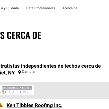
ía y Cuidado
Para Profesionales
Acerca de
S CERCA DE
tratistas independientes de techos cerca de
Cambiar
iet
,
NY
ontratistas Preferenciales Platinum de Owens Corning constituye
Ken Tibbles Roofing Inc.
en con estándares estrictos de profesionalismo, confiabilidad 