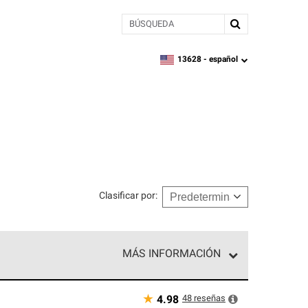
BÚSQUEDA
13628 -
español
zipcode,
language
Clasificar por
:
MÁS INFORMACIÓN
n el nivel superior de nuestra red exclusiva y
y destreza incomparable. Solo ellos pueden
★
48
reseñas
4.98