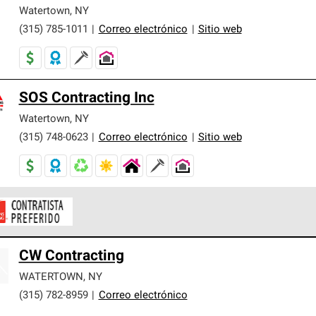
er nuestra mejor garantía de sistemas de techos.
Watertown
,
NY
(315) 785-1011
|
Correo electrónico
|
Sitio web
SOS Contracting Inc
Watertown
,
NY
(315) 748-0623
|
Correo electrónico
|
Sitio web
ontratistas Preferenciales de Owens Corning son parte de una r
CW Contracting
en con altos estándares y requisitos estrictos de profesionalism
WATERTOWN
,
NY
(315) 782-8959
|
Correo electrónico