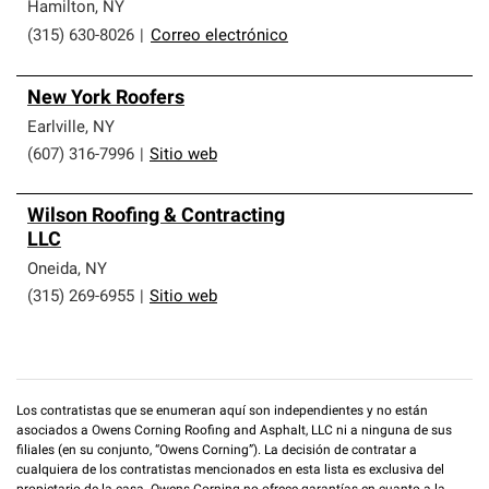
que cumplen con altos estándares y requisitos estrictos
Hamilton
,
NY
de profesionalismo y confiabilidad.
(315) 630-8026
|
Correo electrónico
New York Roofers
Earlville
,
NY
(607) 316-7996
|
Sitio web
Wilson Roofing & Contracting
LLC
Oneida
,
NY
(315) 269-6955
|
Sitio web
Los contratistas que se enumeran aquí son independientes y no están
asociados a Owens Corning Roofing and Asphalt, LLC ni a ninguna de sus
filiales (en su conjunto, “Owens Corning”). La decisión de contratar a
cualquiera de los contratistas mencionados en esta lista es exclusiva del