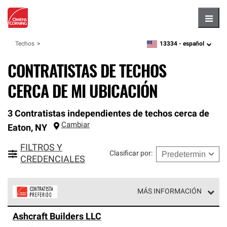
Hambu
13334 -
español
Techos
zipcode,
language
CONTRATISTAS DE TECHOS
CERCA DE MI UBICACIÓN
3 Contratistas independientes de techos cerca de
Cambiar
Eaton
,
NY
FILTROS Y
Clasificar por
:
CREDENCIALES
MÁS INFORMACIÓN
Los Contratistas Preferenciales de Owens Corning son
Ashcraft Builders LLC
parte de una red exclusiva de profesionales de techos