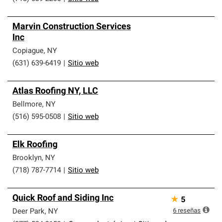
Marvin Construction Services
Inc
Copiague
,
NY
(631) 639-6419
|
Sitio web
Atlas Roofing NY, LLC
Bellmore
,
NY
(516) 595-0508
|
Sitio web
Elk Roofing
Brooklyn
,
NY
(718) 787-7714
|
Sitio web
Quick Roof and Siding Inc
★
5
6
reseñas
Deer Park
,
NY