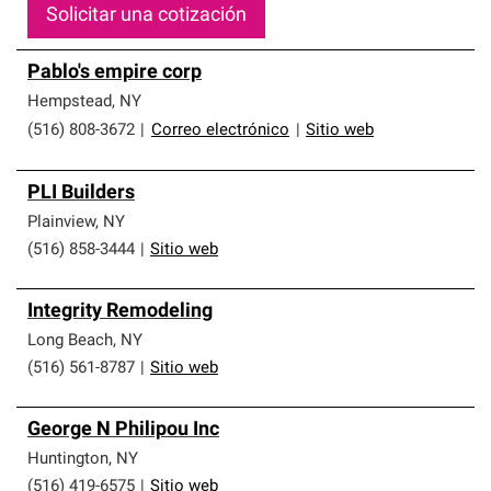
Solicitar una cotización
Pablo's empire corp
Hempstead
,
NY
(516) 808-3672
|
Correo electrónico
|
Sitio web
PLI Builders
Plainview
,
NY
(516) 858-3444
|
Sitio web
Integrity Remodeling
Long Beach
,
NY
(516) 561-8787
|
Sitio web
George N Philipou Inc
Huntington
,
NY
(516) 419-6575
|
Sitio web