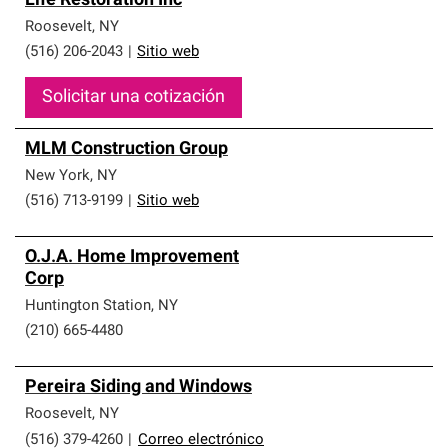
Life Restoration Inc
Roosevelt
,
NY
(516) 206-2043
|
Sitio web
Solicitar una cotización
MLM Construction Group
New York
,
NY
(516) 713-9199
|
Sitio web
O.J.A. Home Improvement
Corp
Huntington Station
,
NY
(210) 665-4480
Pereira Siding and Windows
Roosevelt
,
NY
(516) 379-4260
|
Correo electrónico