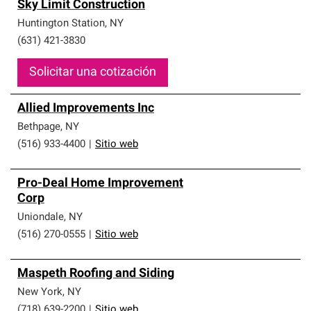
Sky Limit Construction
Huntington Station
,
NY
(631) 421-3830
Solicitar una cotización
Allied Improvements Inc
Bethpage
,
NY
(516) 933-4400
|
Sitio web
Pro-Deal Home Improvement
Corp
Uniondale
,
NY
(516) 270-0555
|
Sitio web
Maspeth Roofing and Siding
New York
,
NY
(718) 639-2200
|
Sitio web