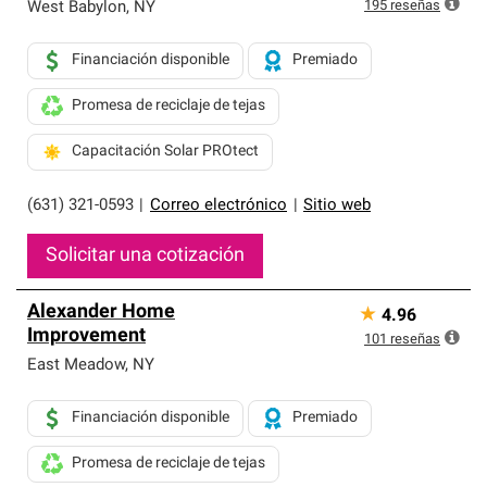
exclusiva y cumplen con estándares estrictos de
195
reseñas
West Babylon
,
NY
profesionalismo, confiabilidad y destreza incomparable.
Solo ellos pueden ofrecer nuestra mejor garantía de
Financiación disponible
Premiado
sistemas de techos.
Promesa de reciclaje de tejas
Capacitación Solar PROtect
(631) 321-0593
|
Correo electrónico
|
Sitio web
Solicitar una cotización
Alexander Home
★
4.96
Improvement
101
reseñas
East Meadow
,
NY
Financiación disponible
Premiado
Promesa de reciclaje de tejas