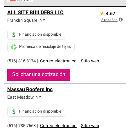
Los Contratistas Preferenciales de Owens Corning son
ALL SITE BUILDERS LLC
★
4.67
parte de una red exclusiva de profesionales de techos
que cumplen con altos estándares y requisitos estrictos
3
reseñas
Franklin Square
,
NY
de profesionalismo y confiabilidad.
Financiación disponible
Promesa de reciclaje de tejas
(516) 816-8174
|
Correo electrónico
|
Sitio web
Solicitar una cotización
Nassau Roofers Inc
East Meadow
,
NY
Financiación disponible
(516) 785-7663
|
Correo electrónico
|
Sitio web