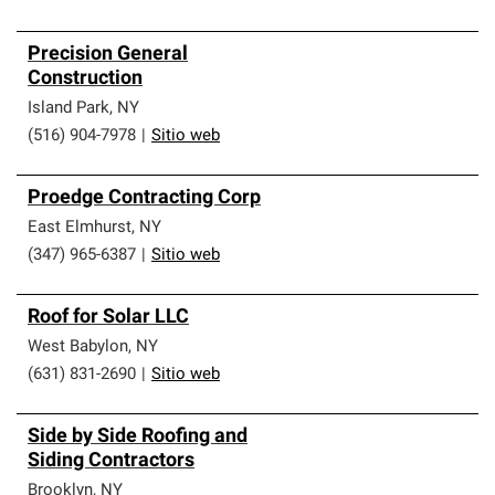
Precision General
Construction
Island Park
,
NY
(516) 904-7978
|
Sitio web
Proedge Contracting Corp
East Elmhurst
,
NY
(347) 965-6387
|
Sitio web
Roof for Solar LLC
West Babylon
,
NY
(631) 831-2690
|
Sitio web
Side by Side Roofing and
Siding Contractors
Brooklyn
,
NY