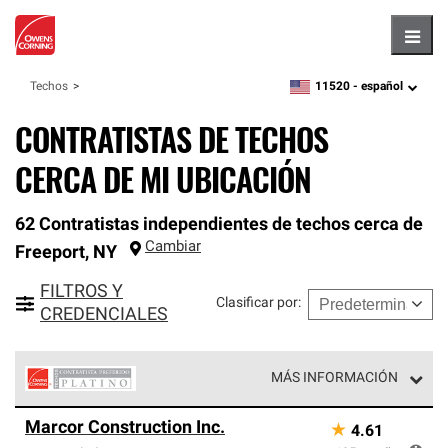
Hambu
11520 -
español
Techos
zipcode,
language
CONTRATISTAS DE TECHOS
CERCA DE MI UBICACIÓN
62 Contratistas independientes de techos cerca de
Cambiar
Freeport
,
NY
FILTROS Y
Clasificar por
:
CREDENCIALES
MÁS INFORMACIÓN
Los Contratistas Preferenciales Platinum de Owens
Marcor Construction Inc.
★
4.61
Corning constituyen el nivel superior de nuestra red