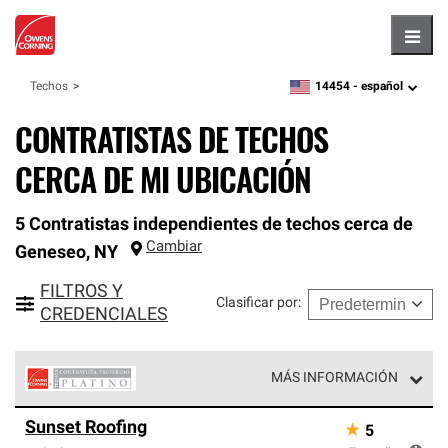
Hambu
14454 -
español
Techos
zipcode,
language
CONTRATISTAS DE TECHOS
CERCA DE MI UBICACIÓN
5 Contratistas independientes de techos cerca de
Cambiar
Geneseo
,
NY
FILTROS Y
Clasificar por
:
CREDENCIALES
MÁS INFORMACIÓN
Los Contratistas Preferenciales Platinum de Owens
Sunset Roofing
★
5
Corning constituyen el nivel superior de nuestra red