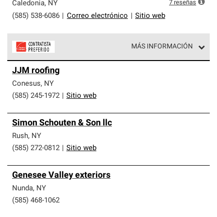
exclusiva y cumplen con estándares estrictos de
7
reseñas
Caledonia
,
NY
profesionalismo, confiabilidad y destreza incomparable.
(585) 538-6086
|
Correo electrónico
|
Sitio web
Solo ellos pueden ofrecer nuestra mejor garantía de
sistemas de techos.
MÁS INFORMACIÓN
Los Contratistas Preferenciales de Owens Corning son
JJM roofing
parte de una red exclusiva de profesionales de techos
que cumplen con altos estándares y requisitos estrictos
Conesus
,
NY
de profesionalismo y confiabilidad.
(585) 245-1972
|
Sitio web
Simon Schouten & Son llc
Rush
,
NY
(585) 272-0812
|
Sitio web
Genesee Valley exteriors
Nunda
,
NY
(585) 468-1062