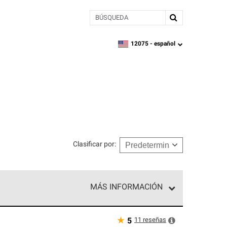
BÚSQUEDA
12075 -
español
zipcode,
language
Clasificar por
:
MÁS INFORMACIÓN
n el nivel superior de nuestra red exclusiva y
y destreza incomparable. Solo ellos pueden
★
11
reseñas
5