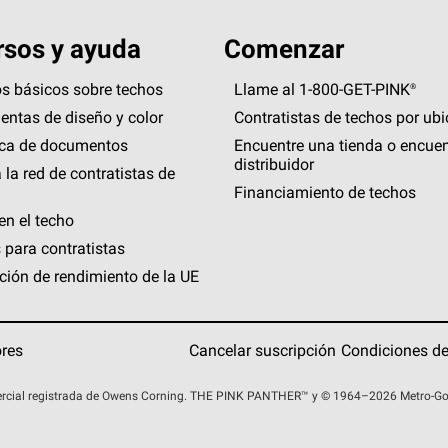
sos y ayuda
Comenzar
s básicos sobre techos
Llame al 1-800-GET
-
PINK®
entas de diseño y color
Contratistas de techos por ub
eca de documentos
Encuentre una tienda o encuen
distribuidor
 la red de contratistas de
Financiamiento de techos
en el techo
 para contratistas
ción de rendimiento de la UE
ores
Cancelar suscripción
Condiciones de
rcial registrada de Owens Corning. THE PINK
PANTHER™
y © 1964–2026 Metro-Gold