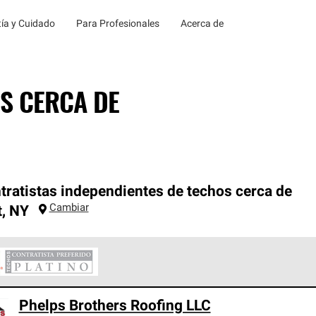
ía y Cuidado
Para Profesionales
Acerca de
S CERCA DE
tratistas independientes de techos cerca de
Cambiar
t
,
NY
ontratistas Preferenciales Platinum de Owens Corning constituye
Phelps Brothers Roofing LLC
en con estándares estrictos de profesionalismo, confiabilidad 