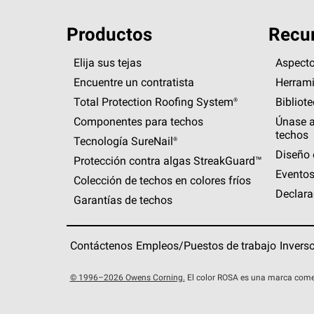
Productos
Recur
Elija sus tejas
Aspecto
Encuentre un contratista
Herrami
Total Protection Roofing
System®
Bibliot
Componentes para techos
Únase a
techos
Tecnología
SureNail®
Diseño 
Protección contra algas
StreakGuard™
Eventos
Colección de techos en colores fríos
Declara
Garantías de techos
Contáctenos
Empleos/Puestos de trabajo
Invers
© 1996–2026 Owens Corning.
El color ROSA es una marca come