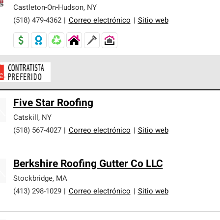
er nuestra mejor garantía de sistemas de techos.
Castleton-On-Hudson
,
NY
(518) 479-4362
|
Correo electrónico
|
Sitio web
ontratistas Preferenciales de Owens Corning son parte de una r
Five Star Roofing
en con altos estándares y requisitos estrictos de profesionalism
Catskill
,
NY
(518) 567-4027
|
Correo electrónico
|
Sitio web
Berkshire Roofing Gutter Co LLC
Stockbridge
,
MA
(413) 298-1029
|
Correo electrónico
|
Sitio web