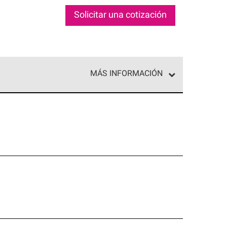
Solicitar una cotización
MÁS INFORMACIÓN
ed exclusiva de profesionales de techos que
o y confiabilidad.