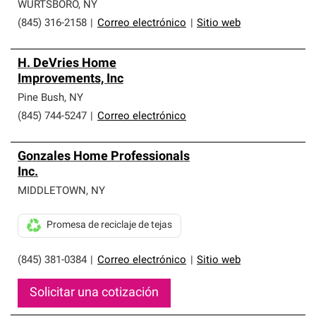
que cumplen con altos estándares y requisitos estrictos
WURTSBORO
,
NY
de profesionalismo y confiabilidad.
(845) 316-2158
|
Correo electrónico
|
Sitio web
H. DeVries Home
Improvements, Inc
Pine Bush
,
NY
(845) 744-5247
|
Correo electrónico
Gonzales Home Professionals
Inc.
MIDDLETOWN
,
NY
Promesa de reciclaje de tejas
(845) 381-0384
|
Correo electrónico
|
Sitio web
Solicitar una cotización