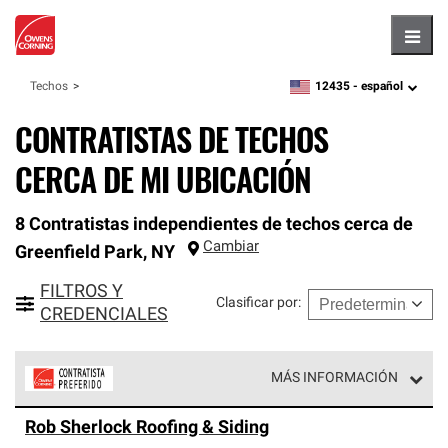
Hambu
12435 -
español
Techos
zipcode,
language
CONTRATISTAS DE TECHOS
CERCA DE MI UBICACIÓN
8 Contratistas independientes de techos cerca de
Cambiar
Greenfield Park
,
NY
FILTROS Y
Clasificar por
:
CREDENCIALES
MÁS INFORMACIÓN
Los Contratistas Preferenciales de Owens Corning son
Rob Sherlock Roofing & Siding
parte de una red exclusiva de profesionales de techos