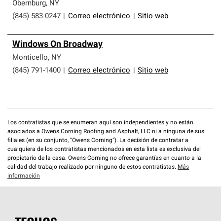
que cumplen con altos estándares y requisitos estrictos
Obernburg
,
NY
de profesionalismo y confiabilidad.
(845) 583-0247
|
Correo electrónico
|
Sitio web
Windows On Broadway
Monticello
,
NY
(845) 791-1400
|
Correo electrónico
|
Sitio web
Los contratistas que se enumeran aquí son independientes y no están
asociados a Owens Corning Roofing and Asphalt, LLC ni a ninguna de sus
filiales (en su conjunto, “Owens Corning”). La decisión de contratar a
cualquiera de los contratistas mencionados en esta lista es exclusiva del
propietario de la casa. Owens Corning no ofrece garantías en cuanto a la
calidad del trabajo realizado por ninguno de estos contratistas.
Más
información