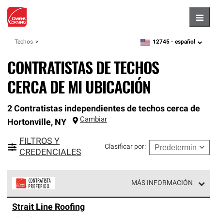
Hambu
12745 -
español
Techos
zipcode,
language
CONTRATISTAS DE TECHOS
CERCA DE MI UBICACIÓN
2 Contratistas independientes de techos cerca de
Cambiar
Hortonville
,
NY
FILTROS Y
Clasificar por
:
CREDENCIALES
MÁS INFORMACIÓN
Los Contratistas Preferenciales de Owens Corning son
Strait Line Roofing
parte de una red exclusiva de profesionales de techos