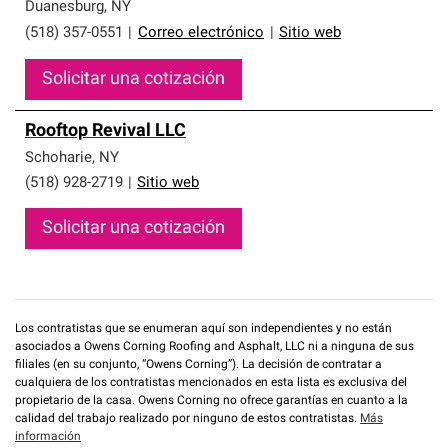
que cumplen con altos estándares y requisitos estrictos
Duanesburg
,
NY
de profesionalismo y confiabilidad.
(518) 357-0551
|
Correo electrónico
|
Sitio web
Solicitar una cotización
Rooftop Revival LLC
Schoharie
,
NY
(518) 928-2719
|
Sitio web
Solicitar una cotización
Los contratistas que se enumeran aquí son independientes y no están
asociados a Owens Corning Roofing and Asphalt, LLC ni a ninguna de sus
filiales (en su conjunto, “Owens Corning”). La decisión de contratar a
cualquiera de los contratistas mencionados en esta lista es exclusiva del
propietario de la casa. Owens Corning no ofrece garantías en cuanto a la
calidad del trabajo realizado por ninguno de estos contratistas.
Más
información