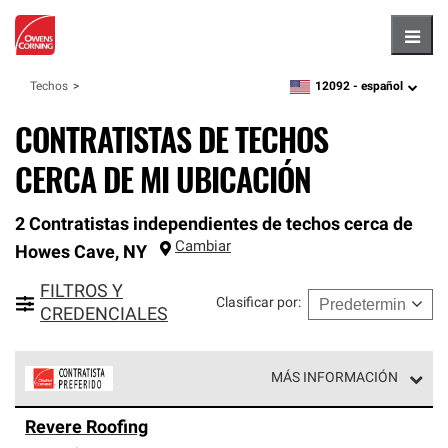
Hambu
12092 -
español
Techos
zipcode,
language
CONTRATISTAS DE TECHOS
CERCA DE MI UBICACIÓN
2 Contratistas independientes de techos cerca de
Cambiar
Howes Cave
,
NY
FILTROS Y
Clasificar por
:
CREDENCIALES
MÁS INFORMACIÓN
Los Contratistas Preferenciales de Owens Corning son
Revere Roofing
parte de una red exclusiva de profesionales de techos