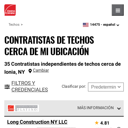
Hambu
14475 -
español
Techos
zipcode,
language
CONTRATISTAS DE TECHOS
CERCA DE MI UBICACIÓN
35 Contratistas independientes de techos cerca de
Cambiar
Ionia
,
NY
FILTROS Y
Clasificar por
:
CREDENCIALES
MÁS INFORMACIÓN
Los Contratistas Preferenciales Platinum de Owens
Long Construction NY LLC
★
4.81
Corning constituyen el nivel superior de nuestra red