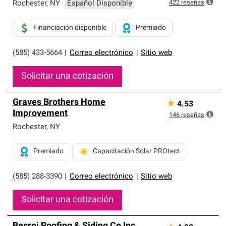
exclusiva y cumplen con estándares estrictos de
422
reseñas
Rochester
,
NY
Español Disponible
profesionalismo, confiabilidad y destreza incomparable.
Solo ellos pueden ofrecer nuestra mejor garantía de
Financiación disponible
Premiado
sistemas de techos.
(585) 433-5664
|
Correo electrónico
|
Sitio web
Solicitar una cotización
Graves Brothers Home
★
4.53
Improvement
146
reseñas
Rochester
,
NY
Premiado
Capacitación Solar PROtect
(585) 288-3390
|
Correo electrónico
|
Sitio web
Solicitar una cotización