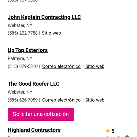
(585) 957-3838
John Kaptein Contracting LLC
Webster
,
NY
(585) 202-7788
|
Sitio web
Up Top Exteriors
Palmyra
,
NY
(315) 879-5310
|
Correo electrónico
|
Sitio web
The Good Roofer LLC
Webster
,
NY
(585) 626-7059
|
Correo electrónico
|
Sitio web
Solicitar una cotización
Highland Contractors
★
5