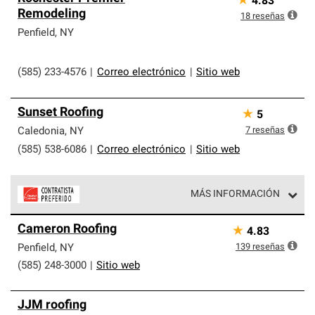
★
4.83
Remodeling
18
reseñas
Penfield
,
NY
(585) 233-4576
|
Correo electrónico
|
Sitio web
Sunset Roofing
★
5
7
reseñas
Caledonia
,
NY
(585) 538-6086
|
Correo electrónico
|
Sitio web
MÁS INFORMACIÓN
Los Contratistas Preferenciales de Owens Corning son
Cameron Roofing
★
4.83
parte de una red exclusiva de profesionales de techos
que cumplen con altos estándares y requisitos estrictos
139
reseñas
Penfield
,
NY
de profesionalismo y confiabilidad.
(585) 248-3000
|
Sitio web
JJM roofing