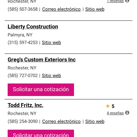
1
reseñas
Rochester
,
NY
(585) 507-3658
|
Correo electrónico
|
Sitio web
Liberty Construction
Palmyra
,
NY
(315) 597-4253
|
Sitio web
Greg's Custom Exteriors Inc
Rochester
,
NY
(585) 727-0702
|
Sitio web
Solicitar una cotización
Todd Fritz, Inc.
★
5
4
reseñas
Rochester
,
NY
(585) 254-3090
|
Correo electrónico
|
Sitio web
Solicitar una cotización