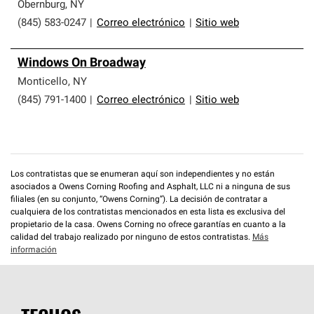
que cumplen con altos estándares y requisitos estrictos
Obernburg
,
NY
de profesionalismo y confiabilidad.
(845) 583-0247
|
Correo electrónico
|
Sitio web
Windows On Broadway
Monticello
,
NY
(845) 791-1400
|
Correo electrónico
|
Sitio web
Los contratistas que se enumeran aquí son independientes y no están
asociados a Owens Corning Roofing and Asphalt, LLC ni a ninguna de sus
filiales (en su conjunto, “Owens Corning”). La decisión de contratar a
cualquiera de los contratistas mencionados en esta lista es exclusiva del
propietario de la casa. Owens Corning no ofrece garantías en cuanto a la
calidad del trabajo realizado por ninguno de estos contratistas.
Más
información