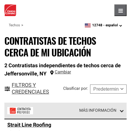
Hambu
12748 -
español
Techos
zipcode,
language
CONTRATISTAS DE TECHOS
CERCA DE MI UBICACIÓN
2 Contratistas independientes de techos cerca de
Cambiar
Jeffersonville
,
NY
FILTROS Y
Clasificar por
:
CREDENCIALES
MÁS INFORMACIÓN
Los Contratistas Preferenciales de Owens Corning son
Strait Line Roofing
parte de una red exclusiva de profesionales de techos