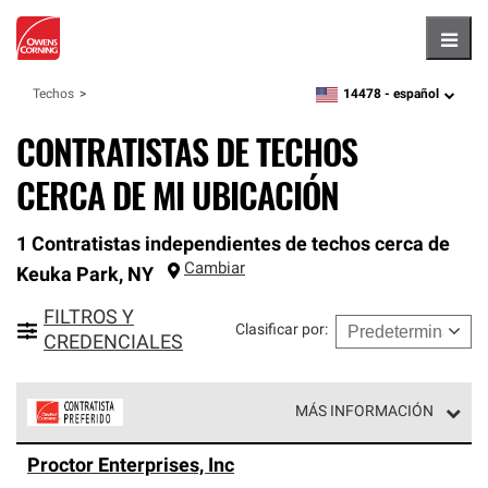
Hambu
14478 -
español
Techos
zipcode,
language
CONTRATISTAS DE TECHOS
CERCA DE MI UBICACIÓN
1 Contratistas independientes de techos cerca de
Cambiar
Keuka Park
,
NY
FILTROS Y
Clasificar por
:
CREDENCIALES
MÁS INFORMACIÓN
Los Contratistas Preferenciales de Owens Corning son
Proctor Enterprises, Inc
parte de una red exclusiva de profesionales de techos