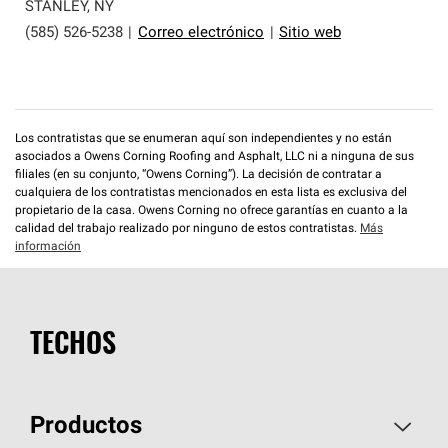
que cumplen con altos estándares y requisitos estrictos
STANLEY
,
NY
de profesionalismo y confiabilidad.
(585) 526-5238
|
Correo electrónico
|
Sitio web
Los contratistas que se enumeran aquí son independientes y no están
asociados a Owens Corning Roofing and Asphalt, LLC ni a ninguna de sus
filiales (en su conjunto, “Owens Corning”). La decisión de contratar a
cualquiera de los contratistas mencionados en esta lista es exclusiva del
propietario de la casa. Owens Corning no ofrece garantías en cuanto a la
calidad del trabajo realizado por ninguno de estos contratistas.
Más
información
TECHOS
Productos