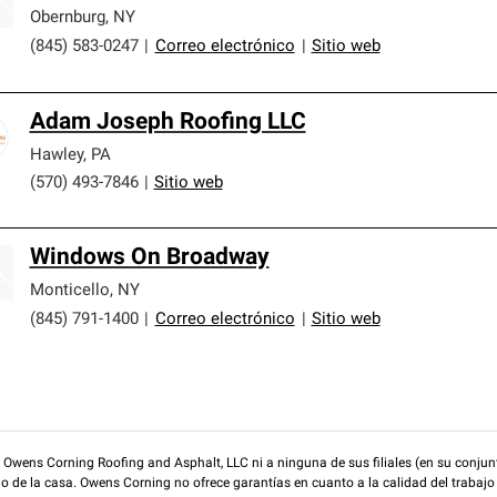
Obernburg
,
NY
(845) 583-0247
|
Correo electrónico
|
Sitio web
Adam Joseph Roofing LLC
Hawley
,
PA
(570) 493-7846
|
Sitio web
Windows On Broadway
Monticello
,
NY
(845) 791-1400
|
Correo electrónico
|
Sitio web
wens Corning Roofing and Asphalt, LLC ni a ninguna de sus filiales (en su conjunt
rio de la casa. Owens Corning no ofrece garantías en cuanto a la calidad del trabajo