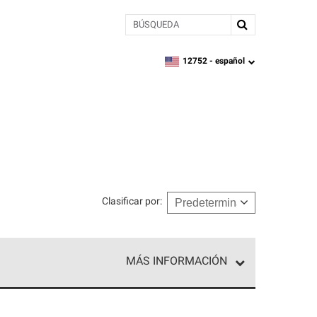
BÚSQUEDA
12752 -
español
zipcode,
language
Clasificar por
:
MÁS INFORMACIÓN
ed exclusiva de profesionales de techos que
o y confiabilidad.