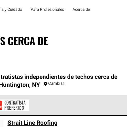
ía y Cuidado
Para Profesionales
Acerca de
S CERCA DE
tratistas independientes de techos cerca de
Cambiar
Huntington
,
NY
ontratistas Preferenciales de Owens Corning son parte de una r
Strait Line Roofing
en con altos estándares y requisitos estrictos de profesionalism