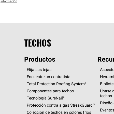
información
TECHOS
Productos
Recur
Elija sus tejas
Aspecto
Encuentre un contratista
Herrami
Total Protection Roofing
System®
Bibliot
Componentes para techos
Únase a
techos
Tecnología
SureNail®
Diseño 
Protección contra algas
StreakGuard™
Eventos
Colección de techos en colores fríos