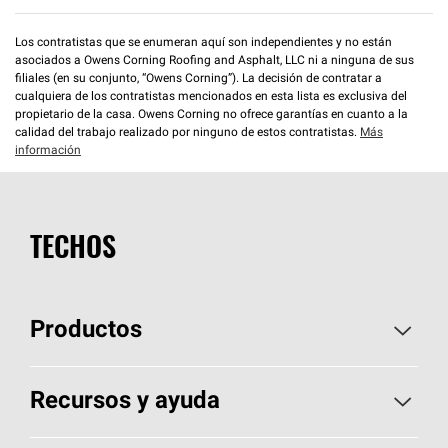
Los contratistas que se enumeran aquí son independientes y no están
asociados a Owens Corning Roofing and Asphalt, LLC ni a ninguna de sus
filiales (en su conjunto, “Owens Corning”). La decisión de contratar a
cualquiera de los contratistas mencionados en esta lista es exclusiva del
propietario de la casa. Owens Corning no ofrece garantías en cuanto a la
calidad del trabajo realizado por ninguno de estos contratistas.
Más
información
TECHOS
Productos
Elija sus tejas
Recursos y ayuda
Encuentre un contratista