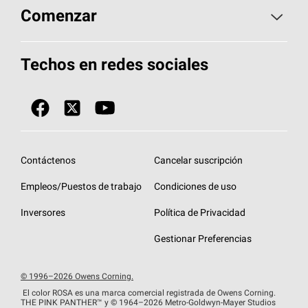
Aspectos básicos sobre techos
Comenzar
Total Protection Roofing
System®
Herramientas de diseño y color
Llame al 1-800-GET
-
PINK®
Techos en redes sociales
Componentes para techos
Biblioteca de documentos
Contratistas de techos por ubicación
Tecnología
SureNail®
Únase a la red de contratistas de techos
Encuentre una tienda o encuentre un
Protección contra algas
StreakGuard™
distribuidor
Diseño en el techo
Contáctenos
Cancelar suscripción
Colección de techos en colores fríos
Financiamiento de techos
Empleos/Puestos de trabajo
Condiciones de uso
Eventos para contratistas
Garantías de techos
Inversores
Política de Privacidad
Declaración de rendimiento de la UE
Gestionar Preferencias
© 1996–2026 Owens Corning.
El color ROSA es una marca comercial registrada de Owens Corning.
THE PINK
PANTHER™
y © 1964–2026 Metro-Goldwyn-Mayer Studios