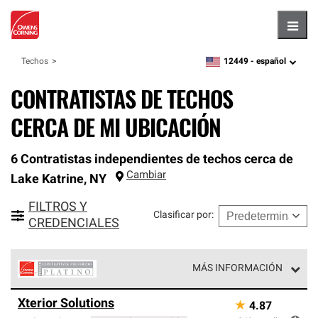
Hambu
12449 -
español
Techos
zipcode,
language
CONTRATISTAS DE TECHOS
CERCA DE MI UBICACIÓN
6 Contratistas independientes de techos cerca de
Cambiar
Lake Katrine
,
NY
FILTROS Y
Clasificar por
:
CREDENCIALES
MÁS INFORMACIÓN
Los Contratistas Preferenciales Platinum de Owens
Xterior Solutions
★
4.87
Corning constituyen el nivel superior de nuestra red