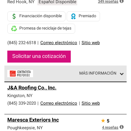
exclusiva y cumplen con estándares estrictos de
349
reseñas
Red Hook
,
NY
Español Disponible
profesionalismo, confiabilidad y destreza incomparable.
Solo ellos pueden ofrecer nuestra mejor garantía de
Financiación disponible
Premiado
sistemas de techos.
Promesa de reciclaje de tejas
(845) 232-6518
|
Correo electrónico
|
Sitio web
Solicitar una cotización
MÁS INFORMACIÓN
Los Contratistas Preferenciales de Owens Corning son
J&A Roofing Co., Inc.
parte de una red exclusiva de profesionales de techos
que cumplen con altos estándares y requisitos estrictos
Kingston
,
NY
de profesionalismo y confiabilidad.
(845) 339-2020
|
Correo electrónico
|
Sitio web
Maresca Exteriors Inc
★
5
4
reseñas
Poughkeepsie
,
NY