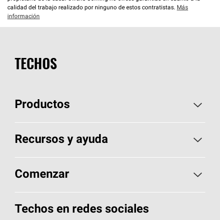
calidad del trabajo realizado por ninguno de estos contratistas.
Más
información
TECHOS
Productos
Elija sus tejas
Recursos y ayuda
Encuentre un contratista
Aspectos básicos sobre techos
Comenzar
Total Protection Roofing
System®
Herramientas de diseño y color
Llame al 1-800-GET
-
PINK®
Techos en redes sociales
Componentes para techos