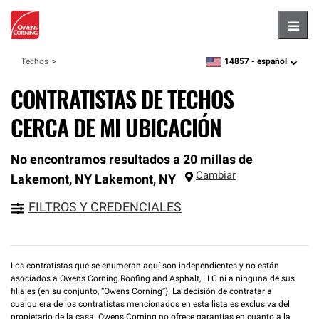
Hambu
14857 -
español
Techos
zipcode,
language
CONTRATISTAS DE TECHOS
CERCA DE MI UBICACIÓN
No encontramos resultados a 20 millas de
Cambiar
Lakemont, NY
Lakemont
,
NY
FILTROS Y CREDENCIALES
Los contratistas que se enumeran aquí son independientes y no están
asociados a Owens Corning Roofing and Asphalt, LLC ni a ninguna de sus
filiales (en su conjunto, “Owens Corning”). La decisión de contratar a
cualquiera de los contratistas mencionados en esta lista es exclusiva del
propietario de la casa. Owens Corning no ofrece garantías en cuanto a la