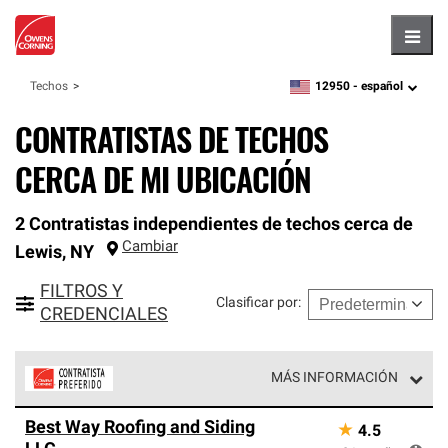
Hambu
12950 -
español
Techos
zipcode,
language
CONTRATISTAS DE TECHOS
CERCA DE MI UBICACIÓN
2 Contratistas independientes de techos cerca de
Cambiar
Lewis
,
NY
FILTROS Y
Clasificar por
:
CREDENCIALES
MÁS INFORMACIÓN
Los Contratistas Preferenciales de Owens Corning son
Best Way Roofing and Siding
★
4.5
parte de una red exclusiva de profesionales de techos