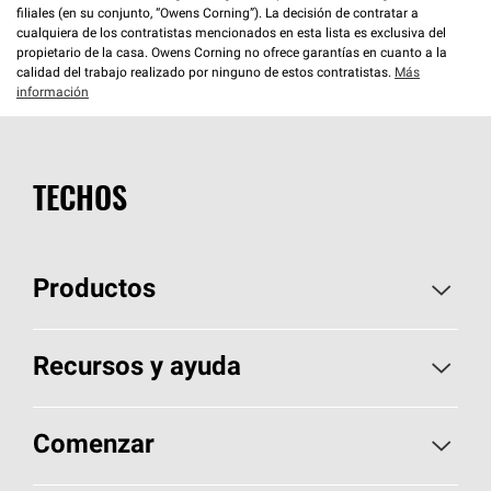
filiales (en su conjunto, “Owens Corning”). La decisión de contratar a
cualquiera de los contratistas mencionados en esta lista es exclusiva del
propietario de la casa. Owens Corning no ofrece garantías en cuanto a la
calidad del trabajo realizado por ninguno de estos contratistas.
Más
información
TECHOS
Productos
Elija sus tejas
Recursos y ayuda
Encuentre un contratista
Aspectos básicos sobre techos
Comenzar
Total Protection Roofing
System®