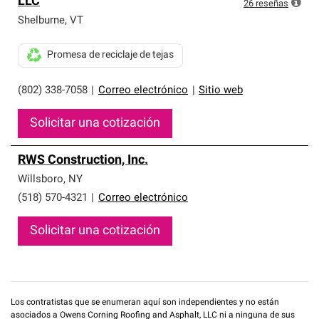
LLC
que cumplen con altos estándares y requisitos estrictos
26
reseñas
de profesionalismo y confiabilidad.
Shelburne
,
VT
Promesa de reciclaje de tejas
(802) 338-7058
|
Correo electrónico
|
Sitio web
Solicitar una cotización
RWS Construction, Inc.
Willsboro
,
NY
(518) 570-4321
|
Correo electrónico
Solicitar una cotización
Los contratistas que se enumeran aquí son independientes y no están
asociados a Owens Corning Roofing and Asphalt, LLC ni a ninguna de sus